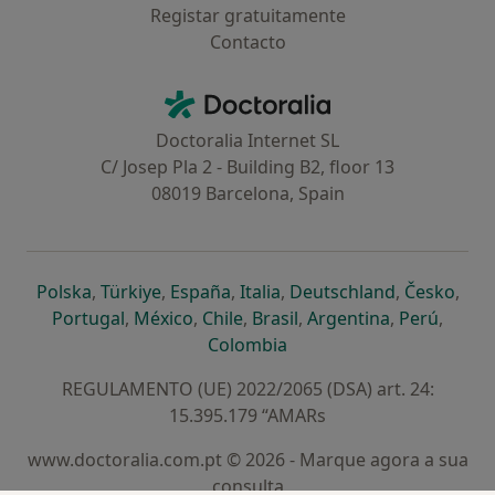
Registar gratuitamente
Contacto
Contacto
Doctoralia - Homepage
Doctoralia Internet SL
C/ Josep Pla 2 - Building B2, floor 13
08019 Barcelona, Spain
abre num novo separador
abre num novo separador
abre num novo separador
abre num novo separado
abre num n
abre
Polska
,
Türkiye
,
España
,
Italia
,
Deutschland
,
Česko
,
abre num novo separador
abre num novo separador
abre num novo separador
abre num novo separa
abre num no
abre n
Portugal
,
México
,
Chile
,
Brasil
,
Argentina
,
Perú
,
abre num novo separad
Colombia
REGULAMENTO (UE) 2022/2065 (DSA) art. 24:
15.395.179 “AMARs
www.doctoralia.com.pt © 2026 - Marque agora a sua
consulta