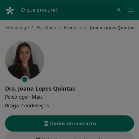
Men
O que procura?
Homepage
Psicólogo
Braga
Joana Lopes Quintas
Mudar de cidade
Dra.
Joana Lopes Quintas
sobre as especializações
Psicólogo
·
Mais
Braga
2 endereços
Dados do contacto