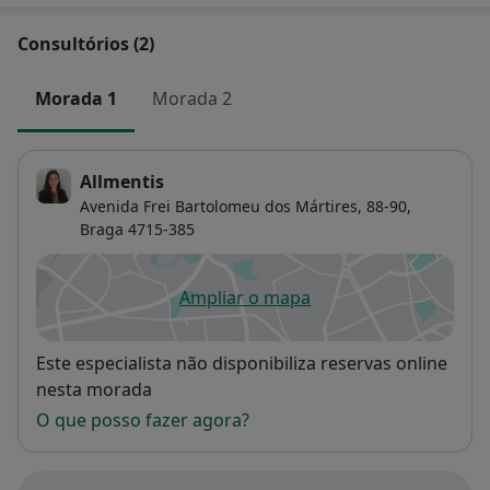
Consultórios (2)
Morada 1
Morada 2
Allmentis
Avenida Frei Bartolomeu dos Mártires, 88-90,
Braga
4715-385
Ampliar o mapa
abre num novo separador
Disponibilidade
Este especialista não disponibiliza reservas online
nesta morada
O que posso fazer agora?