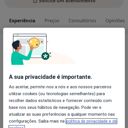
Solicite um atendimento
Experiência
Preços
Consultórios
Opiniões
Experiência
Mestre em Psicologia Clínica e da Saúde, pela
Universidade Católica Portuguesa - Centro Regional de
Braga. Membro efetivo da Ordem dos Psicólogos
Portugueses (cédula profissional:
29748
)
A sua privacidade é importante.
Colaboro na Allmentis, onde estamos comprometidos
em fornecer serviços inclusivos de psicologia, com
Ao aceitar, permite-nos a nós e aos nossos parceiros
atendimento tanto presencial quanto online, em
utilizar cookies (ou tecnologias semelhantes) para
português e inglês, utilizando uma abordagem
recolher dados estatísticos e fornecer conteúdo com
Sobre mim
mais
integrativa com foco na Psicologia Analítica, Modelos
base nos seus hábitos de navegação. Pode ver e
Psicodinâmicos e Terapia Cognitivo-Comportamental.
Principais doenças tratadas
atualizar as suas preferências a qualquer momento nas
Pretendo promover o bem-estar psicológico e
configurações. Saiba mais na
política de privacidade e de
Abuso De Fenciclidina
Abuso De Maconha
emocional de forma acessível, acolhedora e inclusiva,