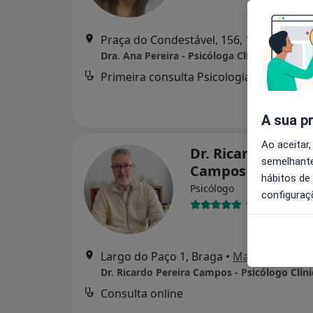
Praça do Condestável, 156, 1o a
Dra. Ana Pereira - Psicóloga Clínica
Primeira consulta Psicologia
A sua p
Ao aceitar,
Dr. Ricardo Perei
semelhante
Campos
hábitos de
Psicólogo
configuraç
138 opiniões
Largo do Paço 1, Braga
•
Mapa
Consulta online