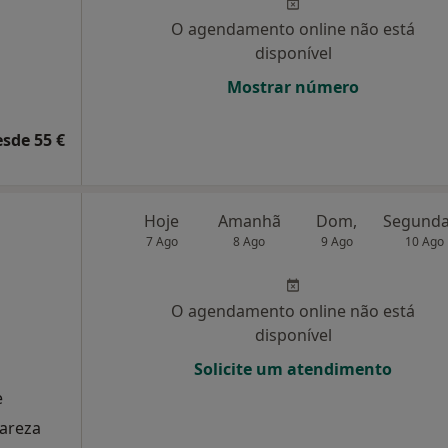
O agendamento online não está
disponível
Mostrar número
esde 55 €
Hoje
Amanhã
Dom,
7 Ago
8 Ago
9 Ago
10 Ago
O agendamento online não está
disponível
Solicite um atendimento
e
lareza