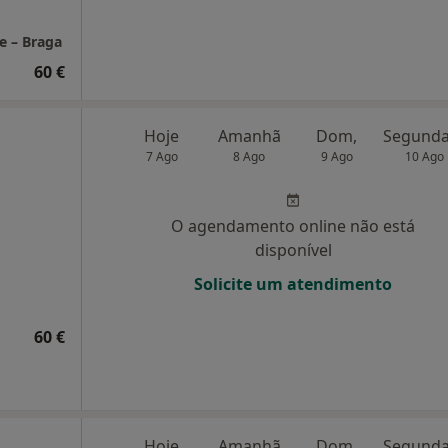
e – Braga
60 €
Hoje
Amanhã
Dom,
7 Ago
8 Ago
9 Ago
10 Ago
O agendamento online não está
disponível
Solicite um atendimento
60 €
Hoje
Amanhã
Dom,