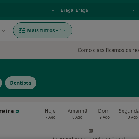
dade, doença ou nome
p. ex. Lisboa
e
Mais filtros
•
1
Como classificamos os re
Dentista
reira
Hoje
Amanhã
Dom,
7 Ago
8 Ago
9 Ago
10 Ago
O agendamento online não está