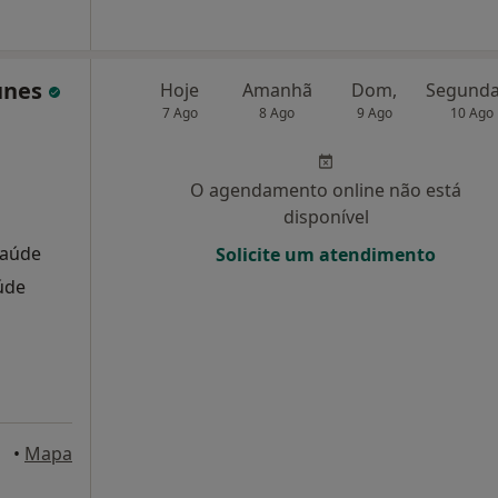
tunes
Hoje
Amanhã
Dom,
7 Ago
8 Ago
9 Ago
10 Ago
O agendamento online não está
disponível
Saúde
Solicite um atendimento
úde
•
Mapa