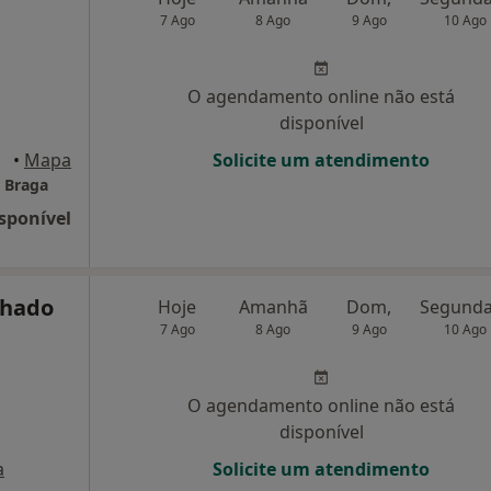
7 Ago
8 Ago
9 Ago
10 Ago
O agendamento online não está
disponível
Braga
•
Mapa
Solicite um atendimento
e Braga
sponível
chado
Hoje
Amanhã
Dom,
7 Ago
8 Ago
9 Ago
10 Ago
O agendamento online não está
disponível
a
Solicite um atendimento