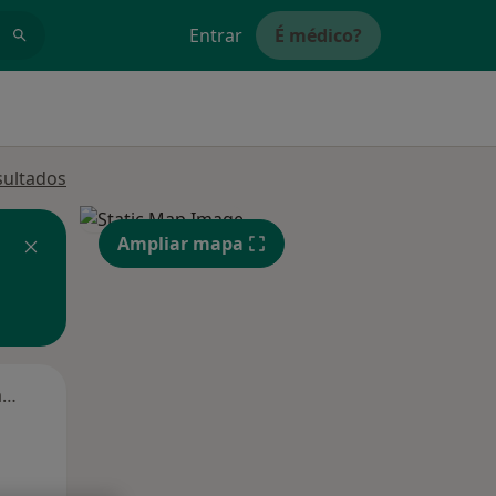
Entrar
É médico?
sultados
Ampliar mapa
Segunda-feira
Ter,
Qua
Qui,
11 Ago
12 Ago
13 Ago