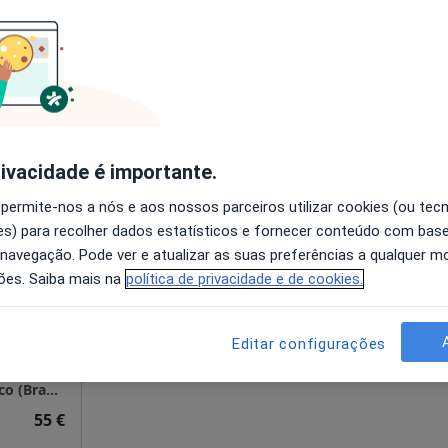
disponível
ndar, Sala 4 - Edifício Eiffel, Braga
•
Mapa
Solicite um atendimento
50 €
rivacidade é importante.
 permite-nos a nós e aos nossos parceiros utilizar cookies (ou tec
ra
Hoje
Amanhã
Dom,
s) para recolher dados estatísticos e fornecer conteúdo com bas
7 Ago
8 Ago
9 Ago
10 Ago
 navegação. Pode ver e atualizar as suas preferências a qualquer 
ões. Saiba mais na
política de privacidade e de cookies.
O agendamento online não está
disponível
Editar configurações
Solicite um atendimento
Dr. Ricardo Pereira Campos - Psicólogo Clínico (Braga)
55 €