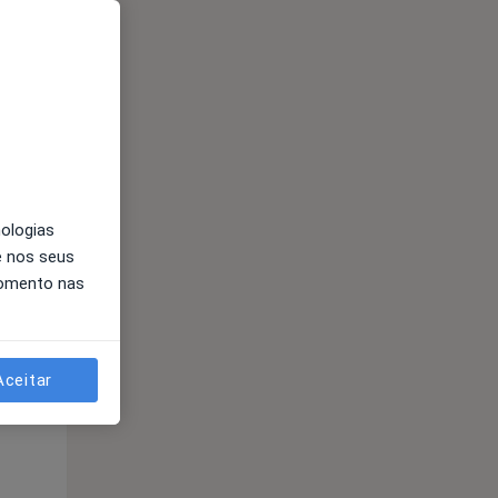
nologias
Segunda-feira
Ter,
Qua
Qui,
e nos seus
11 Ago
12 Ago
13 Ago
momento nas
Aceitar