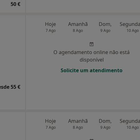
50 €
Hoje
Amanhã
Dom,
7 Ago
8 Ago
9 Ago
10 Ago
O agendamento online não está
disponível
Solicite um atendimento
esde 55 €
Hoje
Amanhã
Dom,
7 Ago
8 Ago
9 Ago
10 Ago