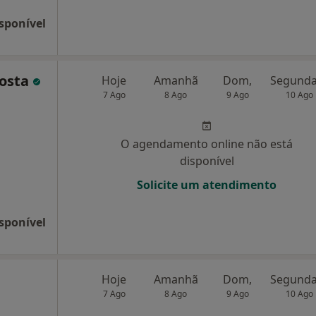
sponível
Costa
Hoje
Amanhã
Dom,
7 Ago
8 Ago
9 Ago
10 Ago
O agendamento online não está
disponível
Solicite um atendimento
sponível
Hoje
Amanhã
Dom,
7 Ago
8 Ago
9 Ago
10 Ago