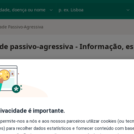
dade, doença ou nome
p. ex. Lisboa
ade Passivo-Agressiva
e passivo-agressiva - Informação, es
rivacidade é importante.
nalidade passivo-agressiva
 permite-nos a nós e aos nossos parceiros utilizar cookies (ou tec
s) para recolher dados estatísticos e fornecer conteúdo com bas