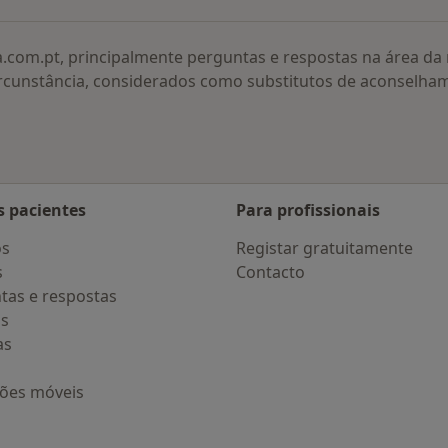
a.com.pt, principalmente perguntas e respostas na área d
rcunstância, considerados como substitutos de aconselha
s pacientes
Para profissionais
os
Registar gratuitamente
s
Contacto
tas e respostas
os
as
ções móveis