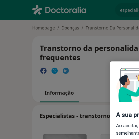
especiali
Homepage
Doenças
Transtorno Da Personalid
Transtorno da personalidad
frequentes
Informação
A sua p
Especialistas - transtorno da perso
Ao aceitar,
semelhante