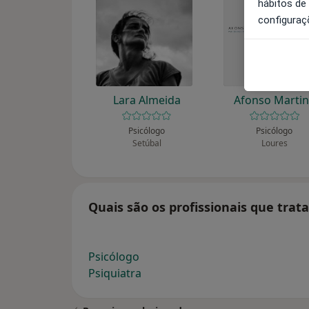
hábitos de
configuraç
Lara Almeida
Afonso Marti
Psicólogo
Psicólogo
Setúbal
Loures
Quais são os profissionais que tra
Psicólogo
Psiquiatra