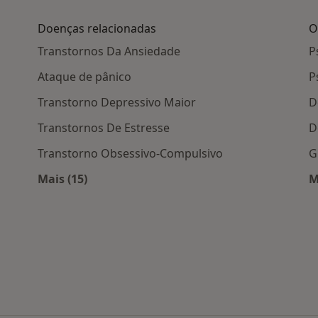
Doenças relacionadas
O
Transtornos Da Ansiedade
P
Ataque de pânico
P
Transtorno Depressivo Maior
D
Transtornos De Estresse
D
Transtorno Obsessivo-Compulsivo
G
Mais (15)
M
Mais na categoria: Doenças relacionadas
rsonalidade Passivo-Agressiva por cidade