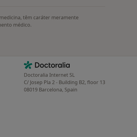
a medicina, têm caráter meramente
mento médico.
Contacto
Doctoralia - Homepage
Doctoralia Internet SL
C/ Josep Pla 2 - Building B2, floor 13
08019 Barcelona, Spain