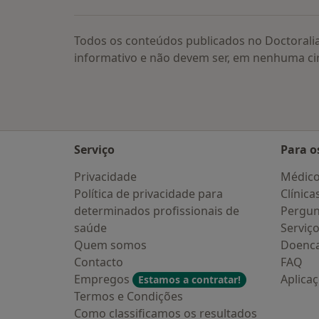
Todos os conteúdos publicados no Doctorali
informativo e não devem ser, em nenhuma ci
Serviço
Para o
Privacidade
Médic
Política de privacidade para
Clínica
determinados profissionais de
Pergun
saúde
Serviç
Quem somos
Doenc
Contacto
FAQ
Empregos
Aplica
Estamos a contratar!
Termos e Condições
Como classificamos os resultados