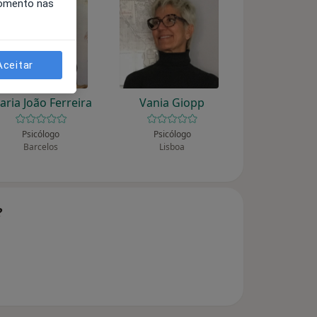
momento nas
Aceitar
aria João Ferreira
Vania Giopp
Psicólogo
Psicólogo
Barcelos
Lisboa
?