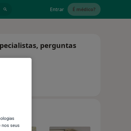
Entrar
É médico?
pecialistas, perguntas
nologias
e nos seus