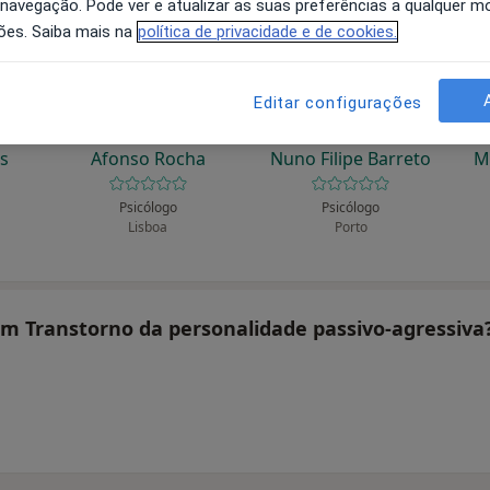
 navegação. Pode ver e atualizar as suas preferências a qualquer 
ões. Saiba mais na
política de privacidade e de cookies.
Editar configurações
ns
Afonso Rocha
Nuno Filipe Barreto
M
Psicólogo
Psicólogo
Lisboa
Porto
tam Transtorno da personalidade passivo-agressiva