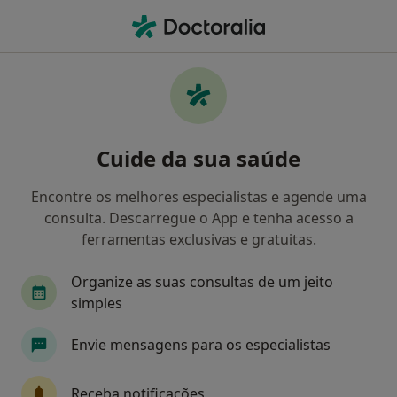
Men
O que procura?
Homepage
Doenças
Transtornos Neuróticos
Transtornos neuróticos -
Cuide da sua saúde
Informação, especialistas,
perguntas frequentes
Encontre os melhores especialistas e agende uma
consulta. Descarregue o App e tenha acesso a
ferramentas exclusivas e gratuitas.
Organize as suas consultas de um jeito
Informação
simples
Envie mensagens para os especialistas
Especialistas - transtornos neuróticos
Receba notificações