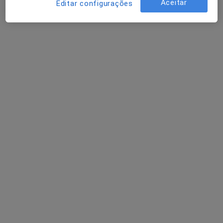
Aceitar
Editar configurações
Psicólogo
Porto
Tatiana Nogueira
Psicólogo
Faro
Filipa Gonçalves
Psicólogo
Porto
Quais são os profissionais que tratam
Transtornos neuróticos?