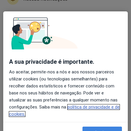
Ana Mafalda Almeida Bruno
Avaliação dos usuários: 4,6 na Play Store e 4,2 na
Psicólogo
Apple
Lisboa
Afonso Martins
A sua privacidade é importante.
Psicólogo
Loures
Ao aceitar, permite-nos a nós e aos nossos parceiros
utilizar cookies (ou tecnologias semelhantes) para
recolher dados estatísticos e fornecer conteúdo com
Afonso Rocha
base nos seus hábitos de navegação. Pode ver e
atualizar as suas preferências a qualquer momento nas
Psicólogo
Lisboa
configurações. Saiba mais na
política de privacidade e de
cookies.
Nuno Filipe Barreto