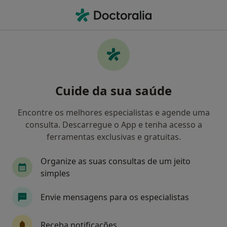
Men
Marque agora a sua
consulta
Cuide da sua saúde
Pesquise entre 22 000 médicos.
Encontre os melhores especialistas e agende uma
consulta. Descarregue o App e tenha acesso a
ferramentas exclusivas e gratuitas.
especialidade, doença ou n
p. ex. Lisboa
Organize as suas consultas de um jeito
simples
Pesquisar
Envie mensagens para os especialistas
Receba notificações