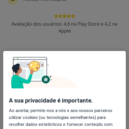
Psicólogo
Psiquiatra
Ginecologista
Dentista
Dermatologista
Oftalmologista
Urologista
Avaliação dos usuários: 4,6 na Play Store e 4,2 na
Endocrinologista
Pediatra
Cardiologista
Apple
Cirurgião geral
Fisioterapeuta
Mais
Categorias popula
Psicoterapia
Terapia cognitivo - comportamental
Terapia de casal
Hipnose clínica
Mindfulness
Emdr
Ecografia obstétrica
Mais
Serviços
Encontre um especialista
A sua privacidade é importante.
Terá acesso a mais de 22 000 médicos.
Ao aceitar, permite-nos a nós e aos nossos parceiros
utilizar cookies (ou tecnologias semelhantes) para
Marque uma consulta facilmente
recolher dados estatísticos e fornecer conteúdo com