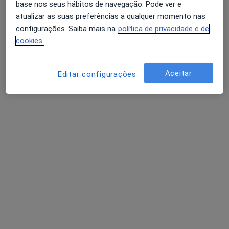
base nos seus hábitos de navegação. Pode ver e
Escolha um profissional e marque uma consulta
atualizar as suas preferências a qualquer momento nas
para quando desejar, leva apenas 3 minutos.
configurações. Saiba mais na
política de privacidade e de
cookies.
Lembretes SMS
Aceitar
Editar configurações
Iremos confirmar a sua consulta e enviar-lhe um
lembrete.
O serviço de marcações é grátis
A marcação de consultas na Doctoralia é totalmente
grátis para os pacientes.
Respostas de médicos
Boa tarde tenho problema nos cristais ando 