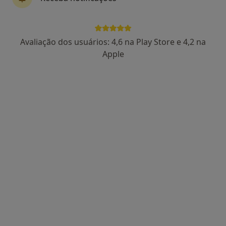
Dra. Ana Lúcia Pereira
Avaliação dos usuários: 4,6 na Play Store e 4,2 na
Psicólogo
Apple
81 opiniões
Praça do Condestável, 156, 1o andar, Sala 4 - Edifício Eiffel, Braga
•
Mapa
Dra. Ana Pereira - Psicóloga Clínica
Primeira consulta Psicologia
50 €
Esse especialista não oferece agendamento online para esse endereço.
Solicite um atendimento