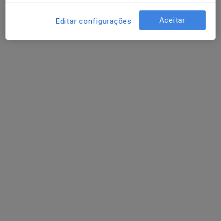
Solicite um atendimento
Aceitar
Editar configurações
Luísa Moura
Psicólogo
3 opiniões
Autoestima, maternidade e expatriação
Mestre em Psicologia Clínica e da Saúde
Pacientes destacam a minha escuta e clareza
Avenida da Liberdade 720, Braga
•
Mapa