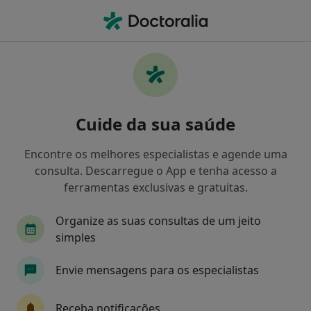
Men
Transtornos Da Alimentação • Braga, Braga
Filters
• 1
Mapa
Transtornos da Alimentação, Braga
Cuide da sua saúde
Como classificamos os resultados
Encontre os melhores especialistas e agende uma
consulta. Descarregue o App e tenha acesso a
Qual é a especialização que procura?
ferramentas exclusivas e gratuitas.
Psicólogo
Nutricionista
Dentista
Ter
Organize as suas consultas de um jeito
simples
Envie mensagens para os especialistas
Receba notificações