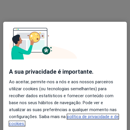
Dra. Virgínia Antunes
Psicólogo
213 opiniões
Especialista em Psicologia Clínica e da Saúde
Mestrado em Psicologia Clínica e da Saúde
Pós-Graduação em Terapia Cognitiva-
Comportamental
A sua privacidade é importante.
Morada 1
Morada 2
Morada 3
Ao aceitar, permite-nos a nós e aos nossos parceiros
utilizar cookies (ou tecnologias semelhantes) para
recolher dados estatísticos e fornecer conteúdo com
Dr Francisco Machado Owen N 196, Braga
•
Mapa
base nos seus hábitos de navegação. Pode ver e
H2v - Psicologia - Lda
atualizar as suas preferências a qualquer momento nas
Primeira consulta Psicologia
50 €
configurações. Saiba mais na
política de privacidade e de
Esse especialista não oferece agendamento online para esse endereço.
cookies.