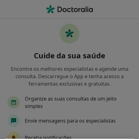
Men
O que procura?
Homepage
Doenças
Agnosia
Agnosia - Informação,
Cuide da sua saúde
especialistas, perguntas
frequentes
Encontre os melhores especialistas e agende uma
consulta. Descarregue o App e tenha acesso a
ferramentas exclusivas e gratuitas.
Organize as suas consultas de um jeito
Informação
simples
Envie mensagens para os especialistas
Especialistas - agnosia
Receba notificações