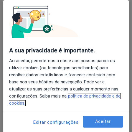
Rita Miguel
Avaliação dos usuários: 4,6 na Play Store e 4,2 na
Neurologista
Apple
Lisboa
A sua privacidade é importante.
Ana Oliveira
Ao aceitar, permite-nos a nós e aos nossos parceiros
Psicólogo
utilizar cookies (ou tecnologias semelhantes) para
Maia
recolher dados estatísticos e fornecer conteúdo com
base nos seus hábitos de navegação. Pode ver e
Sofia Ribeiro
atualizar as suas preferências a qualquer momento nas
configurações. Saiba mais na
política de privacidade e de
Psicólogo
cookies.
Lisboa
Aceitar
Editar configurações
José Padrão Mendes