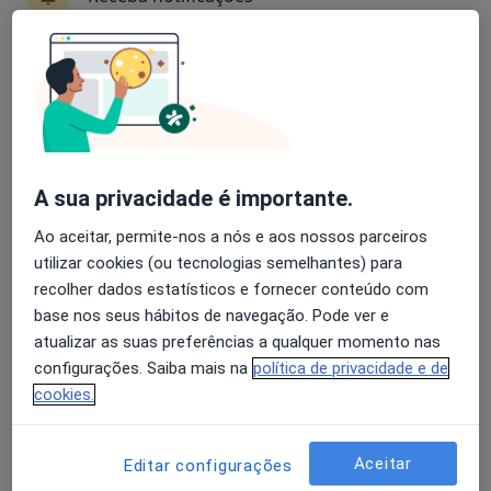
Especialistas - transtornos relacionados ão
uso de álcool
Avaliação dos usuários: 4,6 na Play Store e 4,2 na
Apple
Viktoriya Doroshenko
Psicólogo
Porto
A sua privacidade é importante.
Ao aceitar, permite-nos a nós e aos nossos parceiros
utilizar cookies (ou tecnologias semelhantes) para
Inês Videira
recolher dados estatísticos e fornecer conteúdo com
Psicólogo
base nos seus hábitos de navegação. Pode ver e
Lisboa
atualizar as suas preferências a qualquer momento nas
configurações. Saiba mais na
política de privacidade e de
cookies.
Nuno Filipe Barreto
Psicólogo
Aceitar
Editar configurações
Porto