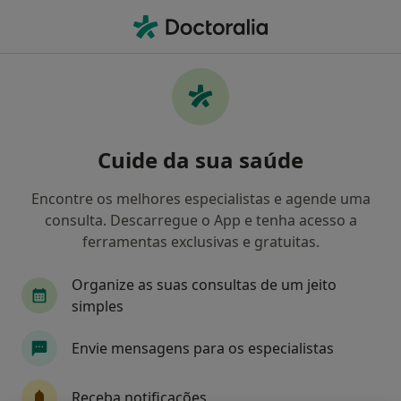
Men
O que procura?
Homepage
Doenças
Transtornos Relacionados Ão Uso De Álcool
Transtornos relacionados ão uso
Cuide da sua saúde
de álcool - Informação,
Encontre os melhores especialistas e agende uma
especialistas, perguntas
consulta. Descarregue o App e tenha acesso a
frequentes
ferramentas exclusivas e gratuitas.
Organize as suas consultas de um jeito
simples
Informação
Envie mensagens para os especialistas
Receba notificações