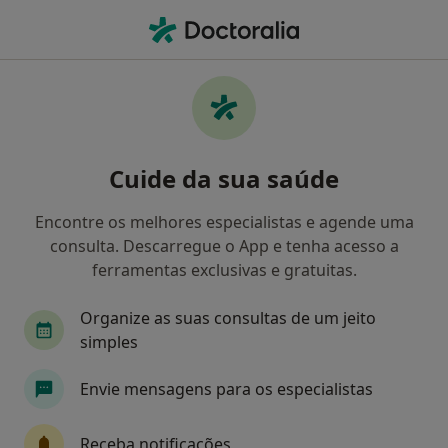
Men
O que procura?
Homepage
Doenças
Transtorno Da Personalidade Borderline
Transtorno da personalidade
Cuide da sua saúde
borderline - Informação,
Encontre os melhores especialistas e agende uma
especialistas, perguntas
consulta. Descarregue o App e tenha acesso a
frequentes
ferramentas exclusivas e gratuitas.
Organize as suas consultas de um jeito
simples
Informação
Perguntas & Respostas
Envie mensagens para os especialistas
Receba notificações