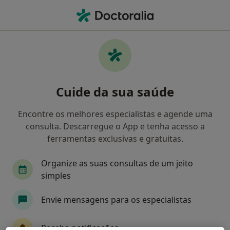
Men
O que procura?
Homepage
Doenças
Transtornos Da Consciência
Transtornos da consciência -
Cuide da sua saúde
Informação, especialistas,
perguntas frequentes
Encontre os melhores especialistas e agende uma
consulta. Descarregue o App e tenha acesso a
ferramentas exclusivas e gratuitas.
Organize as suas consultas de um jeito
Informação
simples
Envie mensagens para os especialistas
Especialistas - transtornos da consciência
Receba notificações