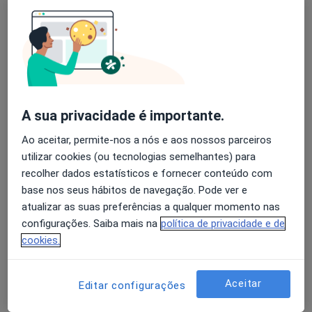
Afonso Martins
Avaliação dos usuários: 4,6 na Play Store e 4,2 na
Psicólogo
Apple
Loures
A sua privacidade é importante.
Rafaela Martins
Ao aceitar, permite-nos a nós e aos nossos parceiros
Psicólogo
utilizar cookies (ou tecnologias semelhantes) para
Vila Praia de Âncora
recolher dados estatísticos e fornecer conteúdo com
base nos seus hábitos de navegação. Pode ver e
atualizar as suas preferências a qualquer momento nas
Maria João Ferreira
configurações. Saiba mais na
política de privacidade e de
Psicólogo
cookies.
Barcelos
Aceitar
Editar configurações
Marina Costa