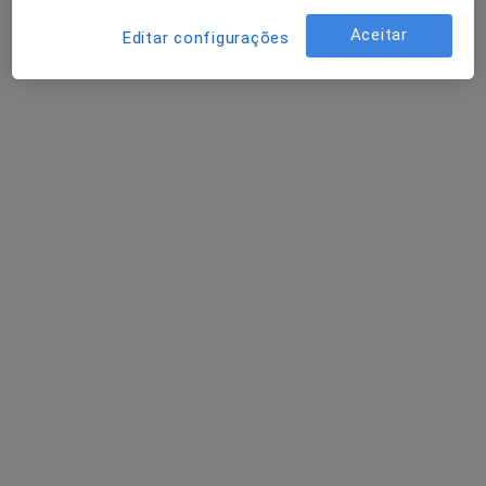
Aceitar
Editar configurações
Nuno Filipe Barreto
Psicólogo
Porto
Maria João Ferreira
Psicólogo
Barcelos
Marina Costa
Psicólogo
Lisboa