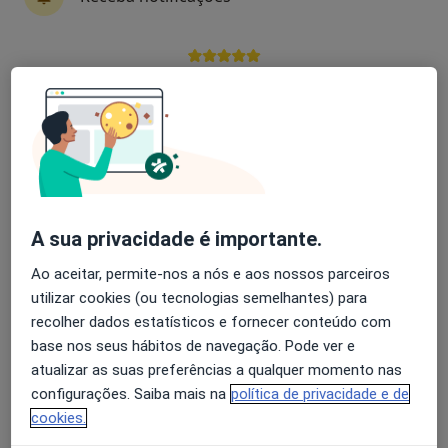
Especialistas - transtorno da personalidade
esquizotípica
Avaliação dos usuários: 4,6 na Play Store e 4,2 na
Apple
Tatiana A. Santos
Psicólogo, Acupuntor, Terapeuta alternativo
Alverca Do Ribatejo
A sua privacidade é importante.
Afonso Martins
Ao aceitar, permite-nos a nós e aos nossos parceiros
Psicólogo
utilizar cookies (ou tecnologias semelhantes) para
Loures
recolher dados estatísticos e fornecer conteúdo com
base nos seus hábitos de navegação. Pode ver e
Afonso Rocha
atualizar as suas preferências a qualquer momento nas
configurações. Saiba mais na
política de privacidade e de
Psicólogo
cookies.
Lisboa