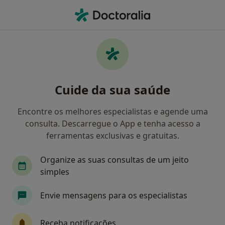
Men
O que procura?
Homepage
Doenças
Transtorno Da Personalidade Esquizotípica
Transtorno da personalidade
Cuide da sua saúde
esquizotípica - Informação,
Encontre os melhores especialistas e agende uma
especialistas, perguntas
consulta. Descarregue o App e tenha acesso a
frequentes
ferramentas exclusivas e gratuitas.
Organize as suas consultas de um jeito
simples
Informação
Envie mensagens para os especialistas
Receba notificações