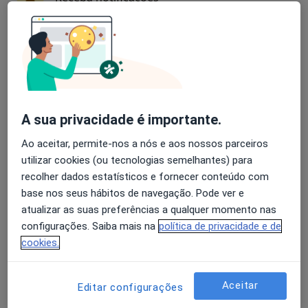
Ana Oliveira
Avaliação dos usuários: 4,6 na Play Store e 4,2 na
Apple
Psicólogo
São João Da Madeira
A sua privacidade é importante.
Afonso Martins
Ao aceitar, permite-nos a nós e aos nossos parceiros
utilizar cookies (ou tecnologias semelhantes) para
Psicólogo
Loures
recolher dados estatísticos e fornecer conteúdo com
base nos seus hábitos de navegação. Pode ver e
atualizar as suas preferências a qualquer momento nas
Carina M. Santos
configurações. Saiba mais na
política de privacidade e de
cookies.
Psicólogo
Porto
Aceitar
Editar configurações