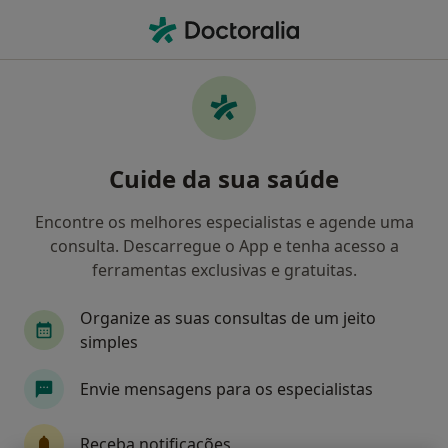
Men
O que procura?
Homepage
Doenças
Transtornos Induzidos Por Álcool
Transtornos induzidos por álcool
Cuide da sua saúde
- Informação, especialistas,
perguntas frequentes
Encontre os melhores especialistas e agende uma
consulta. Descarregue o App e tenha acesso a
ferramentas exclusivas e gratuitas.
Organize as suas consultas de um jeito
Informação
simples
Envie mensagens para os especialistas
Especialistas - transtornos induzidos por
álcool
Receba notificações