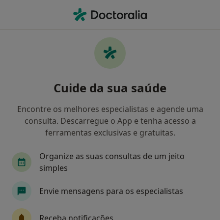
Men
O que procura?
Homepage
Doenças
Dificuldade De Adaptação À Doença E/Ou Incapacidade
Dificuldade de adaptação à
Cuide da sua saúde
doença e/ou incapacidade -
Encontre os melhores especialistas e agende uma
Informação, especialistas,
consulta. Descarregue o App e tenha acesso a
perguntas frequentes
ferramentas exclusivas e gratuitas.
Organize as suas consultas de um jeito
simples
Informação
Perguntas & Respostas
Envie mensagens para os especialistas
Receba notificações