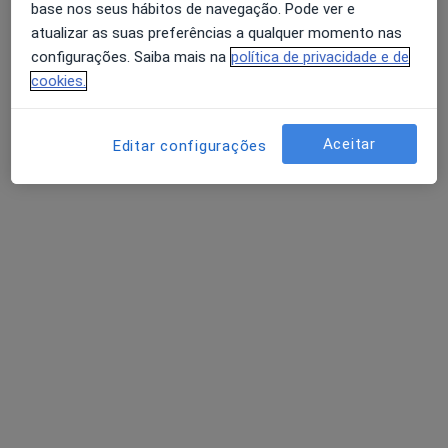
base nos seus hábitos de navegação. Pode ver e
atualizar as suas preferências a qualquer momento nas
André Nogueira
configurações. Saiba mais na
política de privacidade e de
cookies.
Psicólogo
Leiria
Aceitar
Editar configurações
Filipa Gonçalves
Psicólogo
Porto
Conceição Costa
Psicólogo
São João Da Madeira