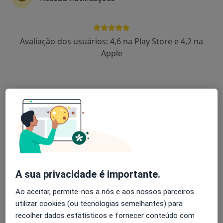
Especialistas - dificuldade de adaptação à
doença e/ou incapacidade
Avaliação dos usuários: 4,6 na Play Store e 4,2 na
Apple
Ana Afonso Guerreiro
Psicólogo
Faro
Vera Almeida
Psicólogo
Porto
A sua privacidade é importante.
Tatiana Nogueira
Ao aceitar, permite-nos a nós e aos nossos parceiros
utilizar cookies (ou tecnologias semelhantes) para
Psicólogo
recolher dados estatísticos e fornecer conteúdo com
Faro