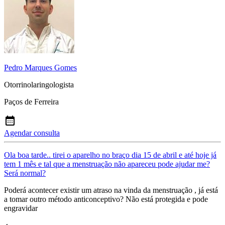
Pedro Marques Gomes
Otorrinolaringologista
Paços de Ferreira
Agendar consulta
Ola boa tarde.. tirei o aparelho no braço dia 15 de abril e até hoje já
tem 1 mês e tal que a menstruação não apareceu pode ajudar me?
Será normal?
Poderá acontecer existir um atraso na vinda da menstruação , já está
a tomar outro método anticonceptivo? Não está protegida e pode
engravidar