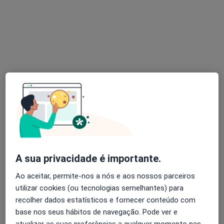
Consultório online Puro Equilíbrio, Porto
•
Mapa
Consultório online Puro Equilíbrio
Consulta online
desde 60 €
Esse especialista não oferece agendamento online para esse endereço.
Solicite um atendimento
A sua privacidade é importante.
Ao aceitar, permite-nos a nós e aos nossos parceiros
utilizar cookies (ou tecnologias semelhantes) para
Dra. Maria Helena Amorim
recolher dados estatísticos e fornecer conteúdo com
Psicólogo
base nos seus hábitos de navegação. Pode ver e
1 opinião