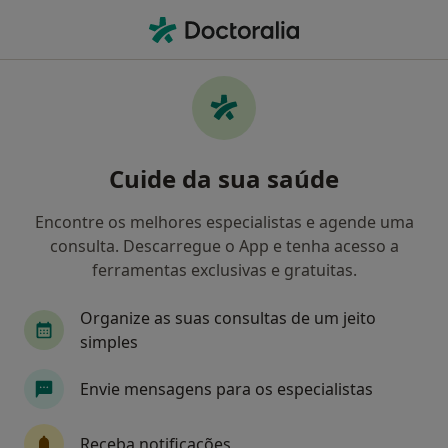
Men
Psicólogo • Paços de Ferreira, Porto
Filters
Mapa
Psicólogos em Paços de Ferreira
Cuide da sua saúde
Como classificamos os resultados
Encontre os melhores especialistas e agende uma
consulta. Descarregue o App e tenha acesso a
ferramentas exclusivas e gratuitas.
Organize as suas consultas de um jeito
simples
Envie mensagens para os especialistas
Dra. Sara Paiva
Psicólogo
Receba notificações