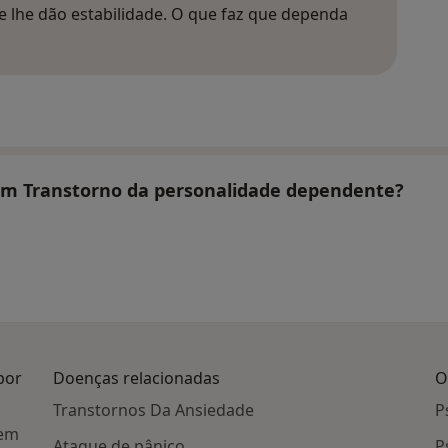
e lhe dão estabilidade. O que faz que dependa
tam Transtorno da personalidade dependente?
por
Doenças relacionadas
O
Transtornos Da Ansiedade
P
 em
Ataque de pânico
P