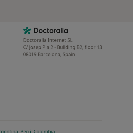
Contacto
Doctoralia - Homepage
Doctoralia Internet SL
C/ Josep Pla 2 - Building B2, floor 13
08019 Barcelona, Spain
dor
 separador
 novo separador
re num novo separador
abre num novo separador
abre num novo separador
abre num novo separador
rgentina
,
Perú
,
Colombia