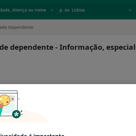
dade, doença ou nome
p. ex. Lisboa
dade Dependente
de dependente - Informação, especial
onalidade dependente