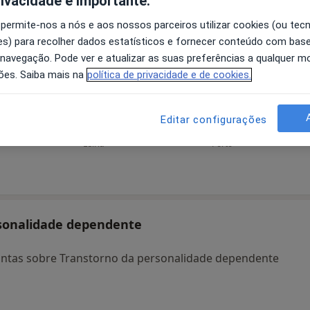
rivacidade é importante.
 permite-nos a nós e aos nossos parceiros utilizar cookies (ou tec
s) para recolher dados estatísticos e fornecer conteúdo com bas
 navegação. Pode ver e atualizar as suas preferências a qualquer 
ões. Saiba mais na
política de privacidade e de cookies.
ns
André Nogueira
Filipa Gonçalves
A
Editar configurações
Psicólogo
Psicólogo
Leiria
Porto
rsonalidade dependente
untas sobre Transtorno da personalidade dependente