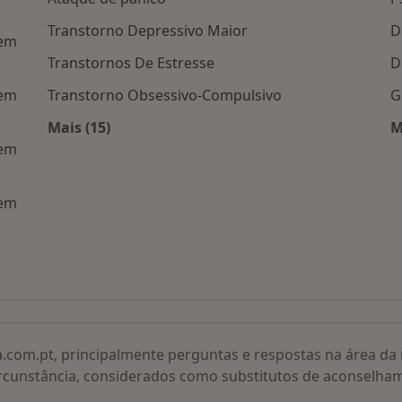
Transtorno Depressivo Maior
D
 em
Transtornos De Estresse
D
 em
Transtorno Obsessivo-Compulsivo
G
Mais (15)
M
Mais na categoria: Doenças relacionadas
 em
 em
rsonalidade Dependente por cidade
a.com.pt, principalmente perguntas e respostas na área d
rcunstância, considerados como substitutos de aconselha