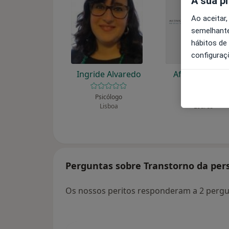
A sua p
Ao aceitar,
semelhante
hábitos de
configuraç
Ingride Alvaredo
Afonso Marti
Psicólogo
Psicólogo
Lisboa
Loures
Perguntas sobre Transtorno da pe
Os nossos peritos responderam a 2 perg