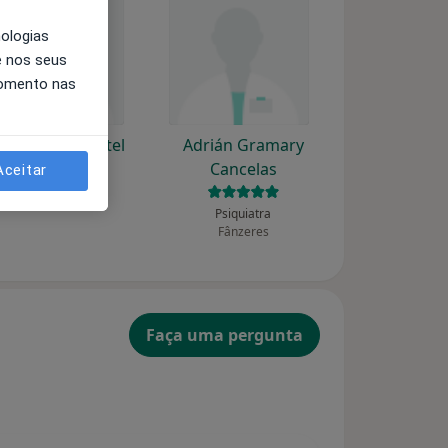
nologias
e nos seus
momento nas
doindo Pimentel
Adrián Gramary
Cancelas
Aceitar
Psiquiatra
Psiquiatra
Fânzeres
Faça uma pergunta