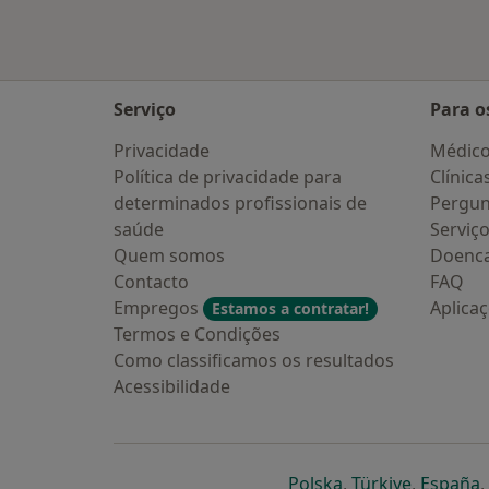
Serviço
Para o
Privacidade
Médic
Política de privacidade para
Clínica
determinados profissionais de
Pergun
saúde
Serviç
Quem somos
Doenc
Contacto
FAQ
Empregos
Aplica
Estamos a contratar!
Termos e Condições
Como classificamos os resultados
Acessibilidade
abre num novo s
abre num
a
Polska
,
Türkiye
,
España
,