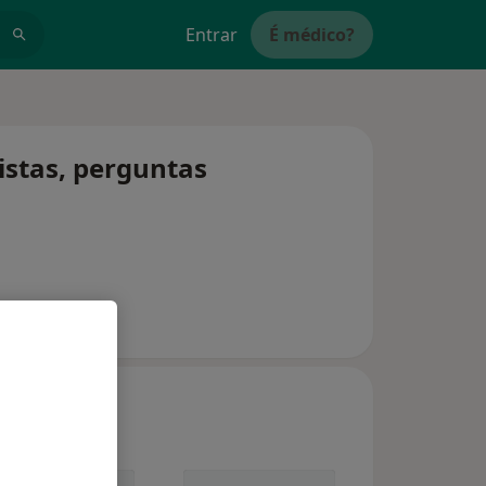
Entrar
É médico?
istas, perguntas