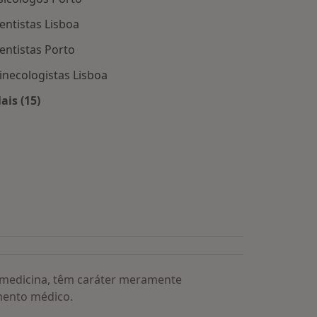
entistas Lisboa
entistas Porto
inecologistas Lisboa
ais (15)
Mais na categoria: Os médicos mais procurados
a medicina, têm caráter meramente
mento médico.