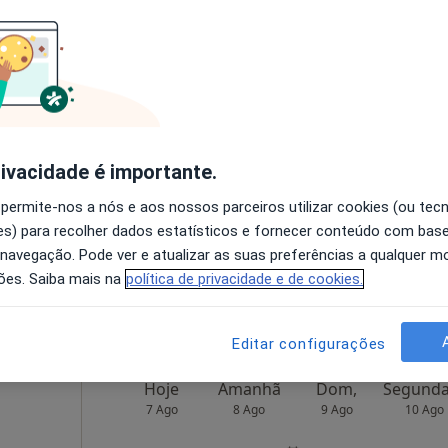
Hoje
Amanhã
Dom,
7 Ago
8 Ago
9 Ago
10 Ago
O agendamento online não está
rivacidade é importante.
disponível
 permite-nos a nós e aos nossos parceiros utilizar cookies (ou tec
Mapa
Solicite um atendimento
s) para recolher dados estatísticos e fornecer conteúdo com bas
 navegação. Pode ver e atualizar as suas preferências a qualquer 
60 €
ões. Saiba mais na
política de privacidade e de cookies.
Editar configurações
Hoje
Amanhã
Dom,
7 Ago
8 Ago
9 Ago
10 Ago