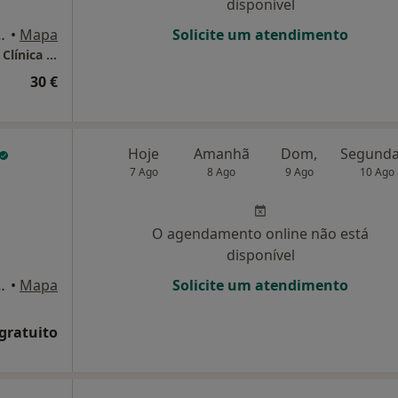
disponível
, 1°andar, sala 1, Barcelos
•
Mapa
Solicite um atendimento
Susana Campelo - Consultório de Psicologia Clínica & Saúde
30 €
Hoje
Amanhã
Dom,
7 Ago
8 Ago
9 Ago
10 Ago
O agendamento online não está
disponível
nagre 29 3E, Barcelos
•
Mapa
Solicite um atendimento
 gratuito