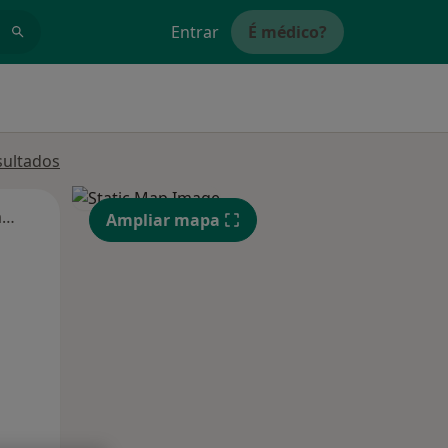
Entrar
É médico?
sultados
Segunda-feira
Ter,
Qua
Qui,
Ampliar mapa
11 Ago
12 Ago
13 Ago