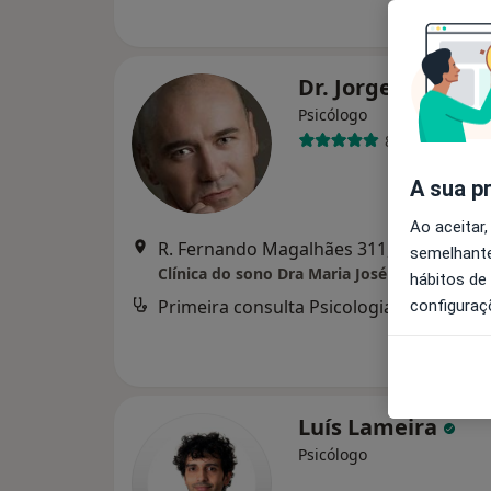
Dr. Jorge Veloso
Psicólogo
87 opiniões
A sua p
Ao aceitar,
R. Fernando Magalhães 311, Barcelos
•
semelhante
Clínica do sono Dra Maria José Guimarães
hábitos de
Primeira consulta Psicologia
configuraç
Luís Lameira
Psicólogo