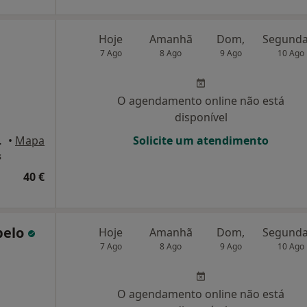
Hoje
Amanhã
Dom,
7 Ago
8 Ago
9 Ago
10 Ago
O agendamento online não está
disponível
a, Barcelos
•
Mapa
Solicite um atendimento
s
40 €
pelo
Hoje
Amanhã
Dom,
7 Ago
8 Ago
9 Ago
10 Ago
O agendamento online não está