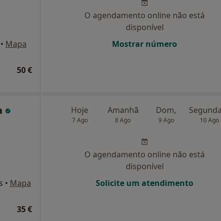
O agendamento online não está
disponível
•
Mapa
Mostrar número
50 €
a
Hoje
Amanhã
Dom,
7 Ago
8 Ago
9 Ago
10 Ago
O agendamento online não está
disponível
s
•
Mapa
Solicite um atendimento
35 €