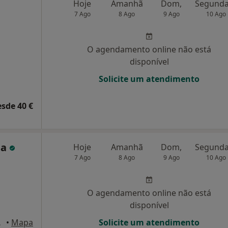
Hoje
Amanhã
Dom,
7 Ago
8 Ago
9 Ago
10 Ago
O agendamento online não está
disponível
Solicite um atendimento
esde 40 €
sa
Hoje
Amanhã
Dom,
7 Ago
8 Ago
9 Ago
10 Ago
O agendamento online não está
disponível
e Famalicão
•
Mapa
Solicite um atendimento