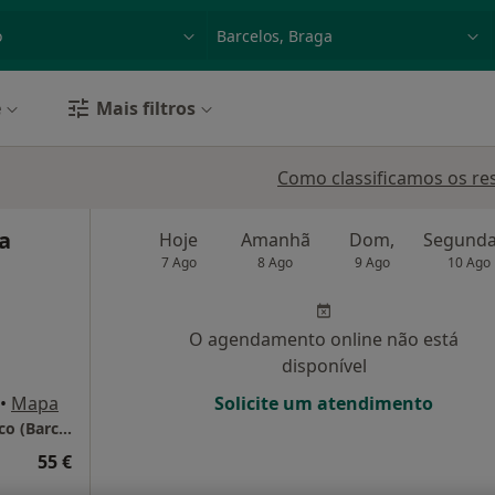
dade, doença ou nome
p. ex. Lisboa
e
Mais filtros
Como classificamos os re
ra
Hoje
Amanhã
Dom,
7 Ago
8 Ago
9 Ago
10 Ago
O agendamento online não está
disponível
•
Mapa
Solicite um atendimento
Dr. Ricardo Pereira Campos - Psicólogo Clínico (Barcelos)
55 €