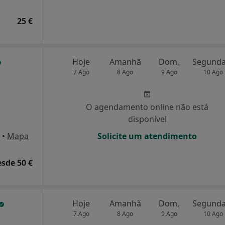
25 €
Hoje
Amanhã
Dom,
7 Ago
8 Ago
9 Ago
10 Ago
O agendamento online não está
disponível
•
Mapa
Solicite um atendimento
esde 50 €
Hoje
Amanhã
Dom,
7 Ago
8 Ago
9 Ago
10 Ago