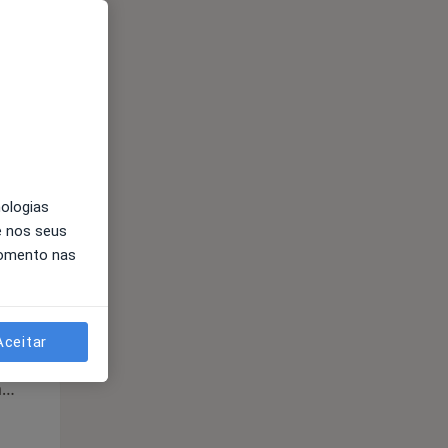
Segunda-feira
Ter,
Qua
Qui,
11 Ago
12 Ago
13 Ago
nologias
e nos seus
momento nas
Aceitar
Segunda-feira
Ter,
Qua
Qui,
11 Ago
12 Ago
13 Ago