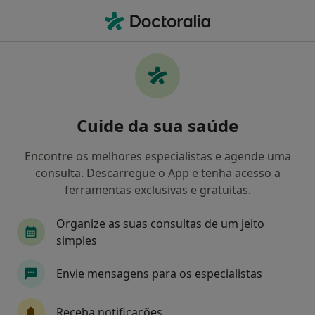
Men
O que procura?
Homepage
Doenças
Transtornos Nutricionais
Transtornos nutricionais -
Cuide da sua saúde
Informação, especialistas,
perguntas frequentes
Encontre os melhores especialistas e agende uma
consulta. Descarregue o App e tenha acesso a
ferramentas exclusivas e gratuitas.
Organize as suas consultas de um jeito
Informação
Perguntas & Respostas
simples
Envie mensagens para os especialistas
Especialistas - transtornos nutricionais
Receba notificações