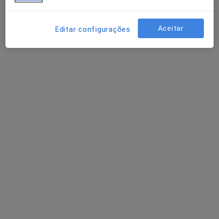
Psicólogo
Lisboa
Aceitar
Editar configurações
André Nogueira
Psicólogo
Leiria
Catarina I Bernardes Fonseca
Psicólogo
Santarém
Perguntas sobre Transtornos nutricionais
Os nossos peritos responderam a 1 perguntas