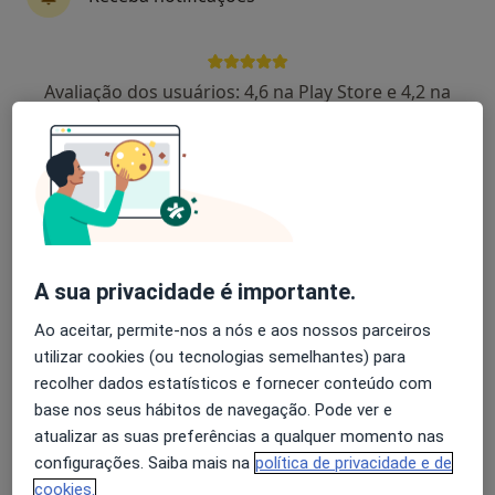
Joana Oliveira
Avaliação dos usuários: 4,6 na Play Store e 4,2 na
Nutricionista
Apple
Porto
Joana Lima
Nutricionista
Amarante
A sua privacidade é importante.
Afonso Rocha
Ao aceitar, permite-nos a nós e aos nossos parceiros
utilizar cookies (ou tecnologias semelhantes) para
Psicólogo
recolher dados estatísticos e fornecer conteúdo com
Lisboa
base nos seus hábitos de navegação. Pode ver e
atualizar as suas preferências a qualquer momento nas
configurações. Saiba mais na
política de privacidade e de
Marina Costa
cookies.