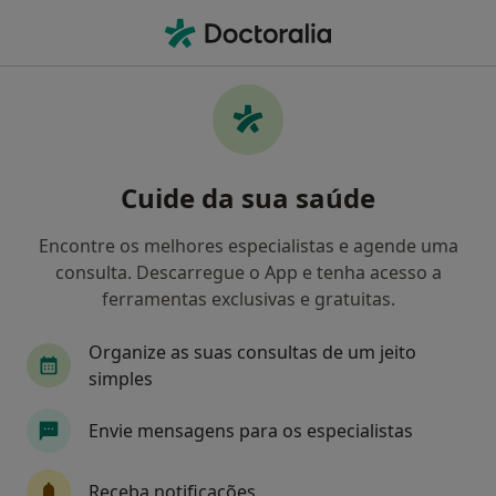
Men
O que procura?
Homepage
Doenças
Transtorno Da Falta De Atenção Com Hiperatividade
Transtorno da falta de atenção
Cuide da sua saúde
com hiperatividade - Informação,
Encontre os melhores especialistas e agende uma
especialistas, perguntas
consulta. Descarregue o App e tenha acesso a
frequentes
ferramentas exclusivas e gratuitas.
Organize as suas consultas de um jeito
simples
Informação
Perguntas & Respostas
Envie mensagens para os especialistas
Receba notificações