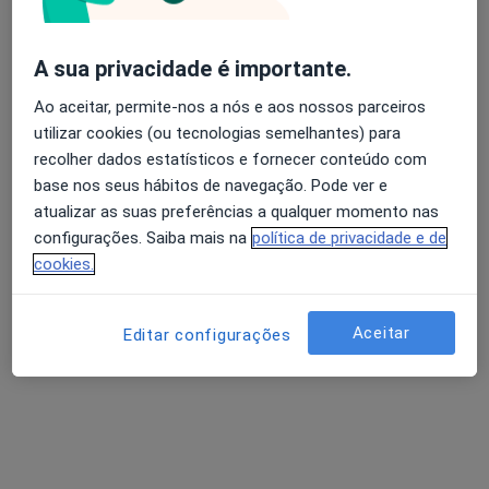
Ana Beatriz Saraiva
A sua privacidade é importante.
Psicólogo
Ao aceitar, permite-nos a nós e aos nossos parceiros
Caparica
utilizar cookies (ou tecnologias semelhantes) para
recolher dados estatísticos e fornecer conteúdo com
base nos seus hábitos de navegação. Pode ver e
Adoindo Pimentel
atualizar as suas preferências a qualquer momento nas
configurações. Saiba mais na
política de privacidade e de
Psiquiatra
cookies.
Aceitar
Adrián Gramary Cancelas
Editar configurações
Psiquiatra
Fânzeres