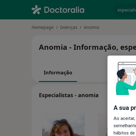
especiali
Homepage
Doenças
Anomia
Anomia - Informação, espe
Informação
Especialistas - anomia
A sua p
Ao aceitar,
semelhante
hábitos de