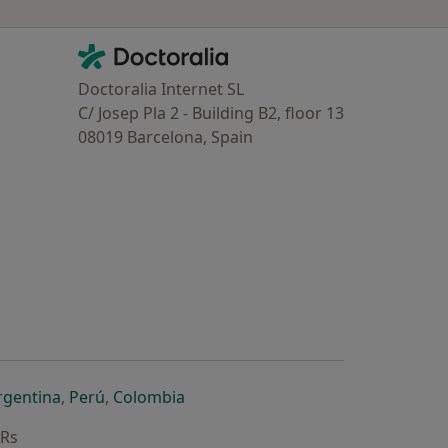
Contacto
Doctoralia - Homepage
Doctoralia Internet SL
C/ Josep Pla 2 - Building B2, floor 13
08019 Barcelona, Spain
dor
 separador
 novo separador
re num novo separador
abre num novo separador
abre num novo separador
abre num novo separador
rgentina
,
Perú
,
Colombia
ARs