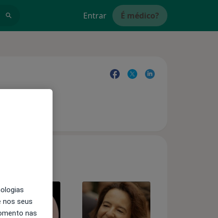
Entrar
É médico?
nologias
e nos seus
momento nas