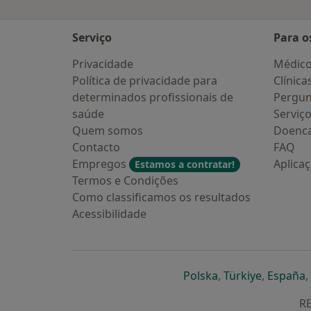
Serviço
Para o
Privacidade
Médic
Política de privacidade para
Clínica
determinados profissionais de
Pergun
saúde
Serviç
Quem somos
Doenc
Contacto
FAQ
Empregos
Aplica
Estamos a contratar!
Termos e Condições
Como classificamos os resultados
Acessibilidade
abre num novo s
abre num
a
Polska
,
Türkiye
,
España
,
RE