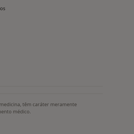
dos
s médicos mais procurados
a medicina, têm caráter meramente
mento médico.