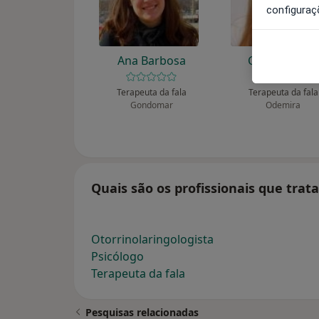
configuraç
Ana Barbosa
Catarina Neff
Terapeuta da fala
Terapeuta da fala
Gondomar
Odemira
Quais são os profissionais que tra
Otorrinolaringologista
Psicólogo
Terapeuta da fala
Pesquisas relacionadas