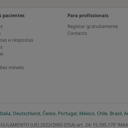
s pacientes
Para profissionais
os
Registar gratuitamente
s
Contacto
tas e respostas
os
as
ções móveis
eparador
 novo separador
bre num novo separador
abre num novo separador
abre num novo separador
abre num novo separador
abre num novo separa
abre num novo
abre num
ab
Italia
,
Deutschland
,
Česko
,
Portugal
,
México
,
Chile
,
Brasil
,
A
GULAMENTO (UE) 2022/2065 (DSA) art. 24: 15.395.179 “AM