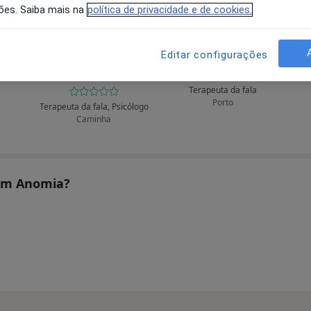
ões. Saiba mais na
política de privacidade e de cookies.
Editar configurações
Joana Terleira
Sara Ferreira
Moreira
Terapeuta da fala
Porto
Terapeuta da fala, Psicólogo
Caminha
tam Anomia?