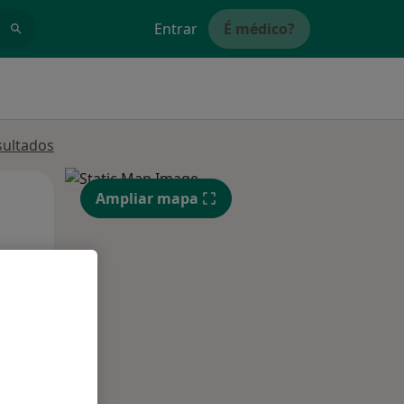
Entrar
É médico?
sultados
Qua
Qui,
Sex,
Ampliar mapa
12 Ago
13 Ago
14 Ago