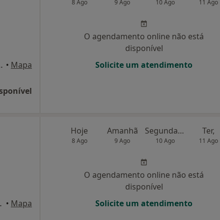
8 Ago
9 Ago
10 Ago
11 Ago
O agendamento online não está
disponível
O Santa Tecla 4710-358 Braga , Braga
•
Mapa
Solicite um atendimento
sponível
Hoje
Amanhã
Segunda-feira
Ter,
8 Ago
9 Ago
10 Ago
11 Ago
O agendamento online não está
disponível
es, 88-90, Braga
•
Mapa
Solicite um atendimento