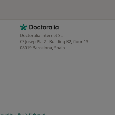
Contacto
Doctoralia - Homepage
Doctoralia Internet SL
C/ Josep Pla 2 - Building B2, floor 13
08019 Barcelona, Spain
dor
 separador
 novo separador
re num novo separador
abre num novo separador
abre num novo separador
abre num novo separador
rgentina
,
Perú
,
Colombia