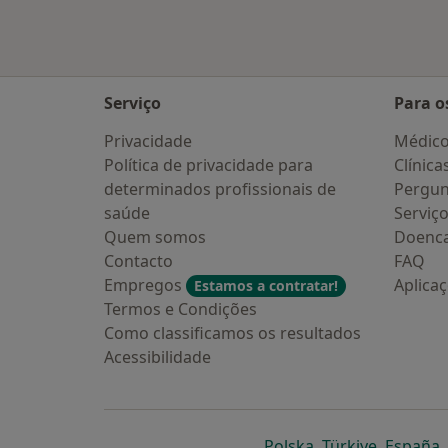
Serviço
Para o
Privacidade
Médic
Política de privacidade para
Clínica
determinados profissionais de
Pergun
saúde
Serviç
Quem somos
Doenc
Contacto
FAQ
Empregos
Aplica
Estamos a contratar!
Termos e Condições
Como classificamos os resultados
Acessibilidade
abre num novo s
abre num
a
Polska
,
Türkiye
,
España
,