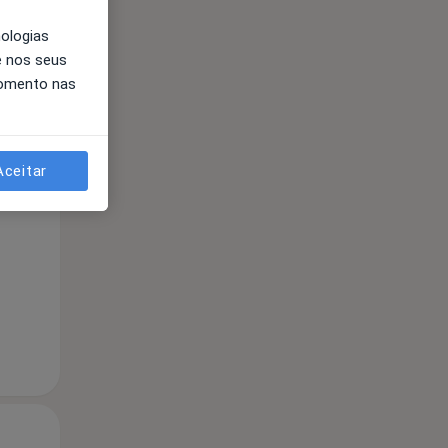
nologias
e nos seus
momento nas
Qua
Qui,
Sex,
Aceitar
12 Ago
13 Ago
14 Ago
Qua
Qui,
Sex,