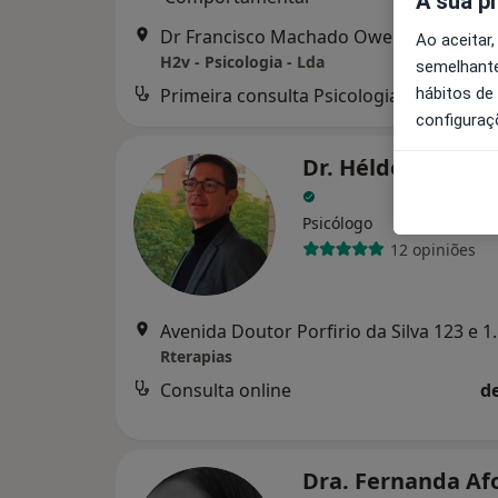
A sua p
Dr Francisco Machado Owen N 196, Braga
Ao aceitar,
H2v - Psicologia - Lda
semelhante
Primeira consulta Psicologia
hábitos de
configuraç
Dr. Hélder Araújo
Psicólogo
12 opiniões
Avenida Doutor Por
Rterapias
Consulta online
d
Dra. Fernanda A