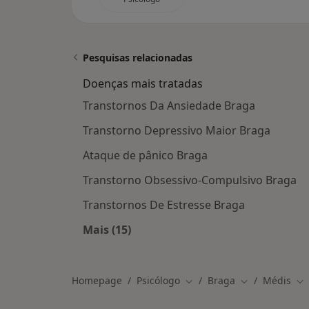
Pesquisas relacionadas
Doenças mais tratadas
Transtornos Da Ansiedade Braga
Transtorno Depressivo Maior Braga
Ataque de pânico Braga
Transtorno Obsessivo-Compulsivo Braga
Transtornos De Estresse Braga
Mais (15)
Mais na categoria: Doenças mais tra
Homepage
Psicólogo
Braga
Médis
Mudar de cidade
Mudar de cida
Mu