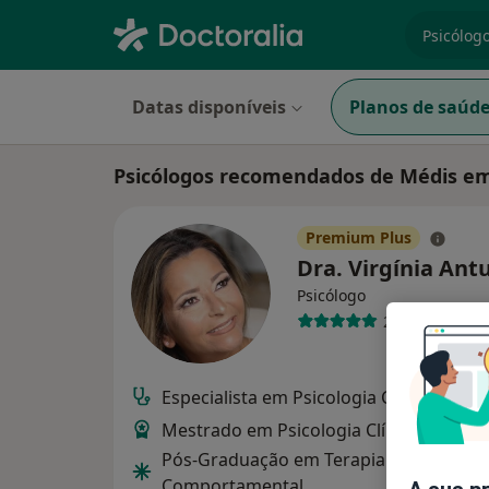
especiali
Datas disponíveis
Planos de saúd
Psicólogos recomendados de Médis e
Premium Plus
Dra. Virgínia An
Psicólogo
213 opiniões
Especialista em Psicologia Clínica e da 
Mestrado em Psicologia Clínica e da Sa
Pós-Graduação em Terapia Cognitiva-
Comportamental