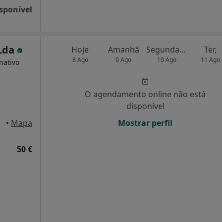
sponível
 Lda
Hoje
Amanhã
Segunda-feira
Ter,
8 Ago
9 Ago
10 Ago
11 Ago
nativo
O agendamento online não está
disponível
•
Mapa
Mostrar perfil
50 €