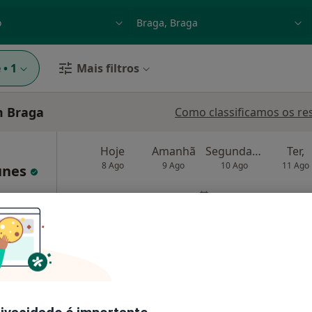
dade, doença ou nome
p. ex. Lisboa
e
•
1
Mais filtros
m Braga
Como classificamos os re
Hoje
Amanhã
Segunda-feira
Ter,
8 Ago
9 Ago
10 Ago
11 Ago
tunes
O agendamento online não está
disponível
Saúde
Solicite um atendimento
úde