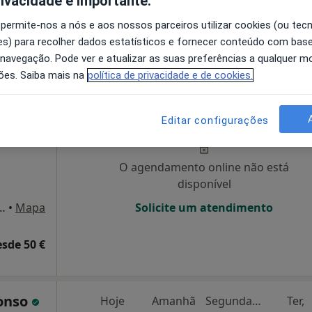
rivacidade é importante.
•
Mapa
 permite-nos a nós e aos nossos parceiros utilizar cookies (ou tec
s) para recolher dados estatísticos e fornecer conteúdo com bas
 navegação. Pode ver e atualizar as suas preferências a qualquer 
50 €
ões. Saiba mais na
política de privacidade e de cookies.
 Neto
Hoje
Amanhã
Segunda-feira
Ter,
8 Ago
9 Ago
10 Ago
11 Ago
Editar configurações
O agendamento online não está
disponível
firio da Silva 123 e 127, Braga
•
Mapa
Solicite um atendimento
esde 50 €
fonso
Hoje
Amanhã
Segunda-feira
Ter,