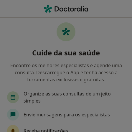
Men
O que procura?
Homepage
Doenças
Transtornos Fóbicos
Transtornos fóbicos -
Cuide da sua saúde
Informação, especialistas,
perguntas frequentes
Encontre os melhores especialistas e agende uma
consulta. Descarregue o App e tenha acesso a
ferramentas exclusivas e gratuitas.
Organize as suas consultas de um jeito
Informação
Perguntas & Respostas
simples
Envie mensagens para os especialistas
Especialistas - transtornos fóbicos
Receba notificações