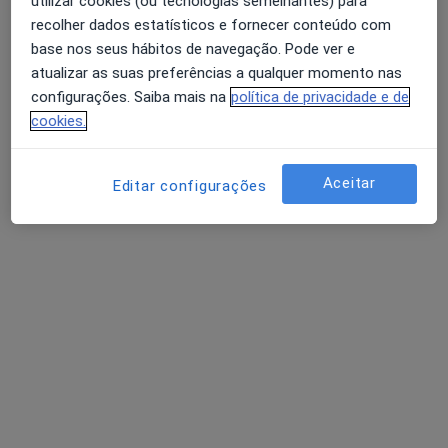
utilizar cookies (ou tecnologias semelhantes) para
Psiquiatra
recolher dados estatísticos e fornecer conteúdo com
base nos seus hábitos de navegação. Pode ver e
atualizar as suas preferências a qualquer momento nas
configurações. Saiba mais na
política de privacidade e de
Adrián Gramary Cancelas
cookies.
Psiquiatra
Fânzeres
Aceitar
Editar configurações
Adriana M Horta
Psiquiatra
Vila Nova de Gaia
Perguntas sobre Transtornos fóbicos
Os nossos peritos responderam a 2 perguntas