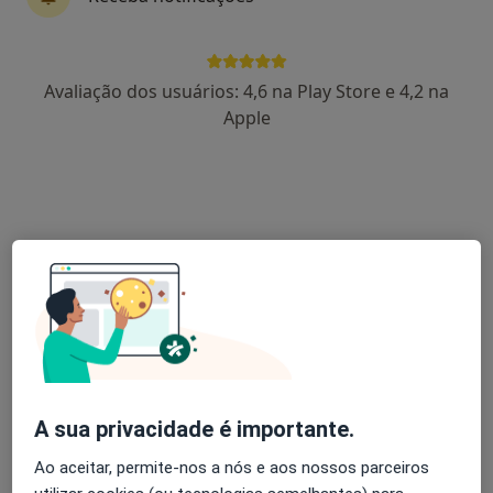
Lília Andrade
Avaliação dos usuários: 4,6 na Play Store e 4,2 na
Psicólogo
Apple
Maia
Ana Margarida Janela
Psicólogo
Guarda
Rita Barandas
Psiquiatra
Lisboa
A sua privacidade é importante.
Ao aceitar, permite-nos a nós e aos nossos parceiros
Adoindo Pimentel