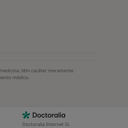
s médicos mais procurados
a medicina, têm caráter meramente
mento médico.
Contacto
Doctoralia - Homepage
Doctoralia Internet SL