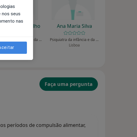
nologias
e nos seus
momento nas
lda M Mira Coelho
Ana Maria Silva
Psiquiatra da infância e da adolescência
Psiquiatra da infância e da adolescência
Porto
Lisboa
Aceitar
Faça uma pergunta
tos períodos de compulsão alimentar,