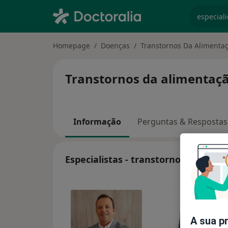
especiali
Homepage
Doenças
Transtornos Da Alimenta
Transtornos da alimentaçã
Informação
Perguntas & Respostas
Especialistas - transtornos da alim
A sua p