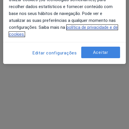
recolher dados estatísticos e fornecer conteúdo com
Psicólogo
Porto
base nos seus hábitos de navegação. Pode ver e
atualizar as suas preferências a qualquer momento nas
configurações. Saiba mais na
política de privacidade e de
Adoindo Pimentel
cookies.
Psiquiatra
Aceitar
Editar configurações
Adrián Gramary Cancelas
Psiquiatra
Fânzeres
Perguntas sobre Transtornos psicóticos
Os nossos peritos responderam a 2 perguntas