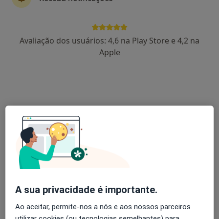
Rita Barandas
Avaliação dos usuários: 4,6 na Play Store e 4,2 na
Psiquiatra
Apple
Lisboa
Afonso Martins
Psicólogo
Loures
Nuno Filipe Barreto
Psicólogo
Porto
A sua privacidade é importante.
Ao aceitar, permite-nos a nós e aos nossos parceiros
Marta Fragoso
utilizar cookies (ou tecnologias semelhantes) para