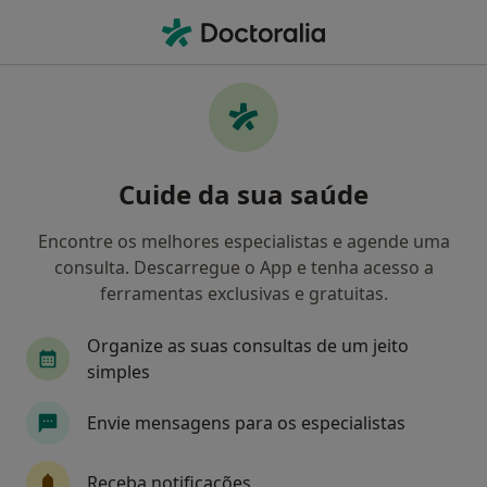
Men
O que procura?
Homepage
Doenças
Transtornos Psicóticos
Transtornos psicóticos -
Cuide da sua saúde
Informação, especialistas,
perguntas frequentes
Encontre os melhores especialistas e agende uma
consulta. Descarregue o App e tenha acesso a
ferramentas exclusivas e gratuitas.
Organize as suas consultas de um jeito
Informação
Perguntas & Respostas
simples
Envie mensagens para os especialistas
Especialistas - transtornos psicóticos
Receba notificações