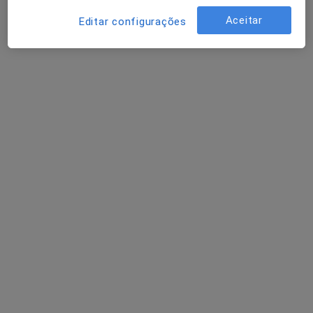
Psicólogo
Aceitar
Editar configurações
Porto
Adoindo Pimentel
Psiquiatra
Adrián Gramary Cancelas
Psiquiatra
Fânzeres
Perguntas sobre Confusão
Os nossos peritos responderam a 1 perguntas