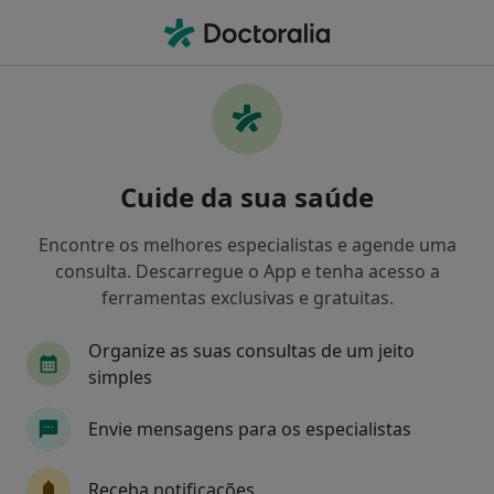
Men
O que procura?
Homepage
Doenças
Confusão
Confusão - Informação,
Cuide da sua saúde
especialistas, perguntas
frequentes
Encontre os melhores especialistas e agende uma
consulta. Descarregue o App e tenha acesso a
ferramentas exclusivas e gratuitas.
Organize as suas consultas de um jeito
Informação
Perguntas & Respostas
simples
Envie mensagens para os especialistas
Especialistas - confusão
Receba notificações