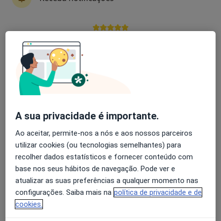
Inês Videira
Avaliação dos usuários: 4,6 na Play Store e 4,2 na
Psicólogo
Apple
Lisboa
Ivo Pereira
Psicólogo
A sua privacidade é importante.
Barreiro
Ao aceitar, permite-nos a nós e aos nossos parceiros
utilizar cookies (ou tecnologias semelhantes) para
Vania Giopp
recolher dados estatísticos e fornecer conteúdo com
base nos seus hábitos de navegação. Pode ver e
Psicólogo
Lisboa
atualizar as suas preferências a qualquer momento nas
configurações. Saiba mais na
política de privacidade e de
cookies.
Natália Souza