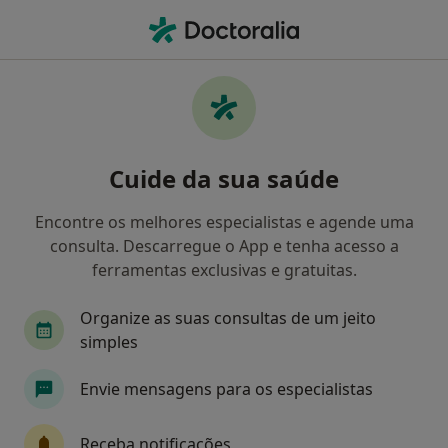
Men
Psicólogo • Porto, Porto
Filters
Mapa
Psicólogos em Porto
Cuide da sua saúde
Como classificamos os resultados
Encontre os melhores especialistas e agende uma
consulta. Descarregue o App e tenha acesso a
ferramentas exclusivas e gratuitas.
Organize as suas consultas de um jeito
simples
Envie mensagens para os especialistas
Premium Plus
Dr. Jorge Veloso
Receba notificações