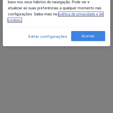
base nos seus hábitos de navegação. Pode ver e
atualizar as suas preferências a qualquer momento nas
configurações. Saiba mais na
política de privacidade e de
cookies.
Dra. Sara Paiva
Psicólogo
91 opiniões
Aceitar
Editar configurações
Porto
•
Mapa
Consultório de Psicologia Online - Porto
Consulta online
desde 55 €
Esse especialista não oferece agendamento online para esse endereço.
Solicite um atendimento