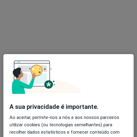
Dr. Vera Faria
Psicólogo
82 opiniões
Morada 1
Morada 2
Rua Dominguez Alvarez, 44 4.ºpiso gabinete 4.18, Porto
•
Mapa
Dra Vera Faria (Boavista)
Primeira consulta Psicologia
80 €
Esse especialista não oferece agendamento online para esse endereço.
Solicite um atendimento
A sua privacidade é importante.
Ao aceitar, permite-nos a nós e aos nossos parceiros
utilizar cookies (ou tecnologias semelhantes) para
recolher dados estatísticos e fornecer conteúdo com