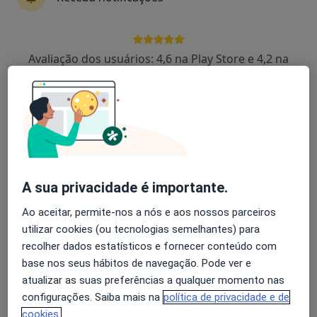
Luís Querido
Avaliação dos usuários: 4,6 na Play Store e 4,2 na
Psicólogo
Apple
Amadora
Sofia Ribeiro
Psicólogo
Lisboa
A sua privacidade é importante.
Nuno Antunes
Ao aceitar, permite-nos a nós e aos nossos parceiros
utilizar cookies (ou tecnologias semelhantes) para
Psicólogo
recolher dados estatísticos e fornecer conteúdo com
Porto
base nos seus hábitos de navegação. Pode ver e
atualizar as suas preferências a qualquer momento nas
configurações. Saiba mais na
política de privacidade e de
Marina Costa
cookies.