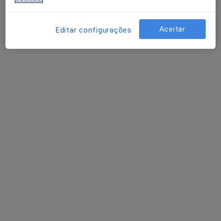
Psicólogo
Lisboa
Aceitar
Editar configurações
José Padrão Mendes
Neurologista
Lisboa
Tatiana Nogueira
Psicólogo
Faro
Perguntas sobre Amnesia
Os nossos peritos responderam a 1 perguntas