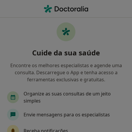
Men
O que procura?
Homepage
Doenças
Amnesia
Amnesia - Informação,
Cuide da sua saúde
especialistas, perguntas
frequentes
Encontre os melhores especialistas e agende uma
consulta. Descarregue o App e tenha acesso a
ferramentas exclusivas e gratuitas.
Organize as suas consultas de um jeito
Informação
Perguntas & Respostas
simples
Envie mensagens para os especialistas
Especialistas - amnesia
Receba notificações