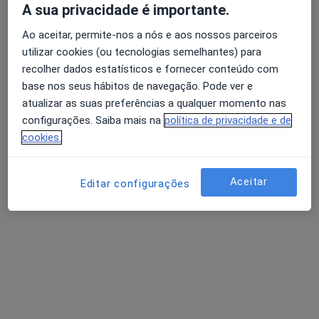
A sua privacidade é importante.
Psicólogo
Lisboa
Ao aceitar, permite-nos a nós e aos nossos parceiros
utilizar cookies (ou tecnologias semelhantes) para
recolher dados estatísticos e fornecer conteúdo com
Daniela Balbina
base nos seus hábitos de navegação. Pode ver e
atualizar as suas preferências a qualquer momento nas
Psicólogo
configurações. Saiba mais na
política de privacidade e de
Faro
cookies.
Catarina I Bernardes Fonseca
Aceitar
Editar configurações
Psicólogo
Santarém
Perguntas sobre Transtornos do humor
Os nossos peritos responderam a 4 perguntas