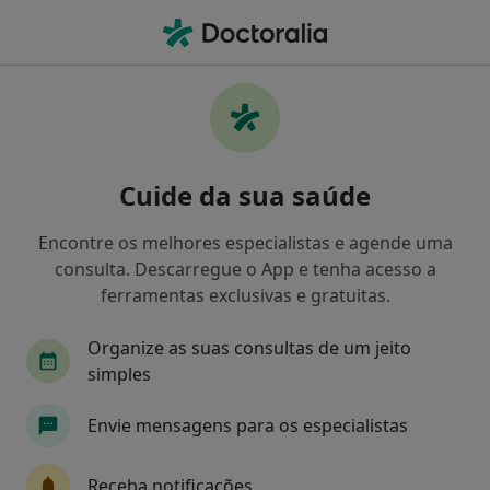
Men
O que procura?
Homepage
Doenças
Transtornos Do Humor
Transtornos do humor -
Cuide da sua saúde
Informação, especialistas,
perguntas frequentes
Encontre os melhores especialistas e agende uma
consulta. Descarregue o App e tenha acesso a
ferramentas exclusivas e gratuitas.
Organize as suas consultas de um jeito
Informação
Perguntas & Respostas
simples
Envie mensagens para os especialistas
Especialistas - transtornos do humor
Receba notificações