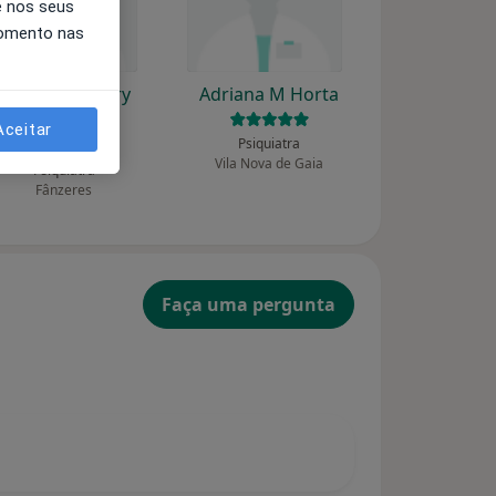
e nos seus
momento nas
Adrián Gramary
Adriana M Horta
Cancelas
Aceitar
Psiquiatra
Vila Nova de Gaia
Psiquiatra
Fânzeres
Faça uma pergunta