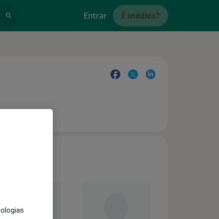
Entrar
É médico?
nologias