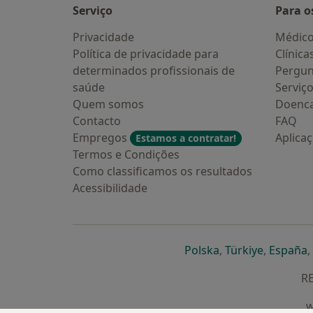
Serviço
Para o
Privacidade
Médic
Política de privacidade para
Clínica
determinados profissionais de
Pergun
saúde
Serviç
Quem somos
Doenc
Contacto
FAQ
Empregos
Aplica
Estamos a contratar!
Termos e Condições
Como classificamos os resultados
Acessibilidade
abre num novo s
abre num
a
Polska
,
Türkiye
,
España
,
RE
w