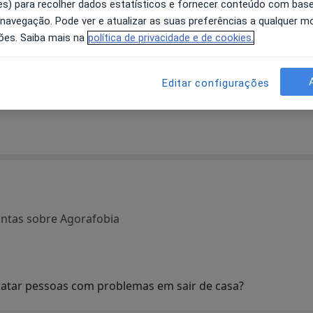
s) para recolher dados estatísticos e fornecer conteúdo com bas
 navegação. Pode ver e atualizar as suas preferências a qualquer 
ões. Saiba mais na
política de privacidade e de cookies.
eida
Vanessa Azevedo
Adoindo Pimentel
Editar configurações
Psicólogo
Psiquiatra
Coimbra
ntas sobre Agorafobia
ratar pessoas com problemas em sair de casa?