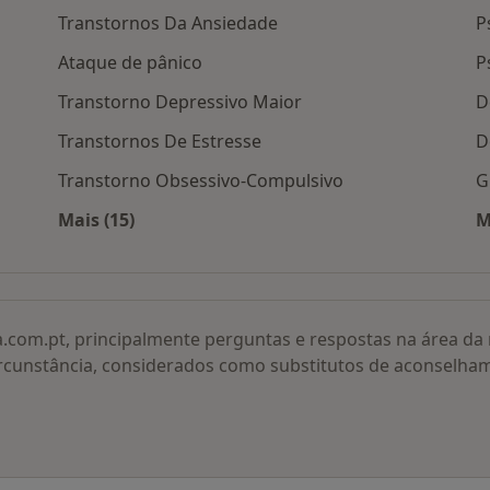
Transtornos Da Ansiedade
P
Ataque de pânico
P
Transtorno Depressivo Maior
D
Transtornos De Estresse
D
Transtorno Obsessivo-Compulsivo
G
Mais (15)
M
idade
Mais na categoria: Doenças relacionadas
a.com.pt, principalmente perguntas e respostas na área d
rcunstância, considerados como substitutos de aconselha