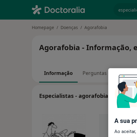
especiali
Homepage
Doenças
Agorafobia
Agorafobia - Informação, e
Informação
Perguntas & Respostas
Especialistas - agorafobia
A sua p
Ao aceitar,