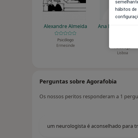
semelhante
hábitos de
configuraç
Alexandre Almeida
Ana Mafalda Alm
Bruno
Psicólogo
Ermesinde
Psicólogo
Lisboa
Perguntas sobre Agorafobia
Os nossos peritos responderam a 1 pergu
um neurologista é aconselhado para t