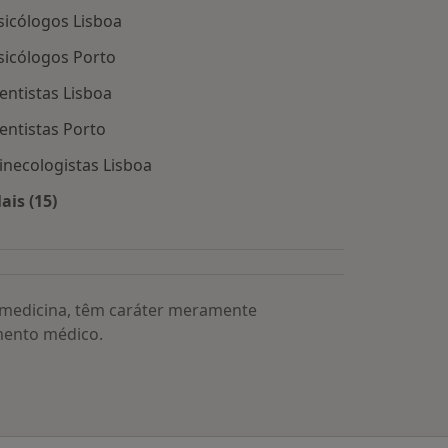
sicólogos Lisboa
sicólogos Porto
entistas Lisboa
entistas Porto
inecologistas Lisboa
ais (15)
Mais na categoria: Os médicos mais procurados
a medicina, têm caráter meramente
mento médico.