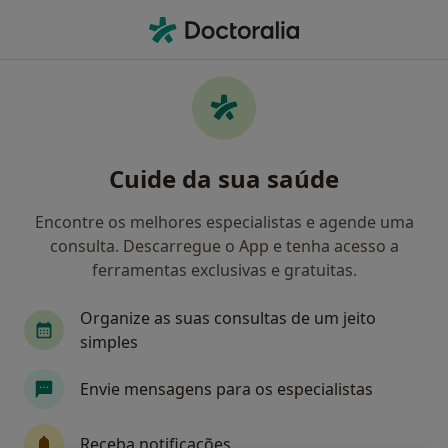
Men
Psicólogo • Braga, Braga
Filters
• 1
Mapa
Psicólogos recomendados de Medicare em
Cuide da sua saúde
Braga
Como classificamos os resultados
Encontre os melhores especialistas e agende uma
consulta. Descarregue o App e tenha acesso a
ferramentas exclusivas e gratuitas.
Organize as suas consultas de um jeito
simples
Envie mensagens para os especialistas
Premium Plus
Receba notificações