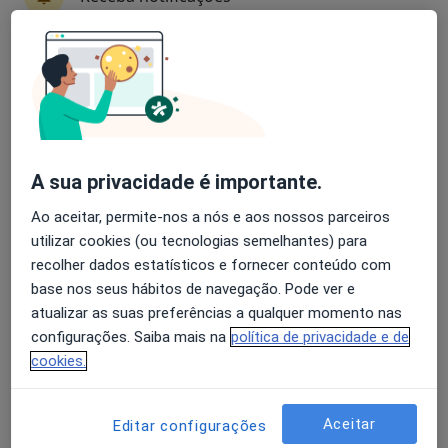
Dra. Ana Lúcia Pereira
Psicólogo
81 opiniões
Avaliação dos usuários: 4,6 na Play Store e 4,2 na
Praça do Condestável, 156, 1o andar, Sala 4 - Edifício Eiffel, Braga
•
Mapa
Apple
Dra. Ana Pereira - Psicóloga Clínica
Primeira consulta Psicologia
50 €
Esse especialista não oferece agendamento online para esse endereço.
A sua privacidade é importante.
Solicite um atendimento
Ao aceitar, permite-nos a nós e aos nossos parceiros
utilizar cookies (ou tecnologias semelhantes) para
recolher dados estatísticos e fornecer conteúdo com
base nos seus hábitos de navegação. Pode ver e
atualizar as suas preferências a qualquer momento nas
configurações. Saiba mais na
política de privacidade e de
cookies.
Aceitar
Editar configurações
Dr. Hélder Araújo Neto