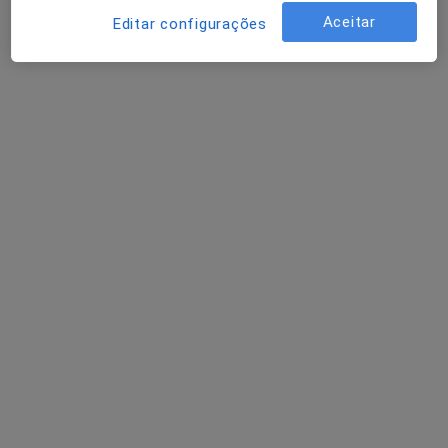
Aceitar
Editar configurações
Nuno Filipe Barreto
Psicólogo
Porto
Marina Costa
Psicólogo
Lisboa
Tatiana Nogueira
Psicólogo
Faro