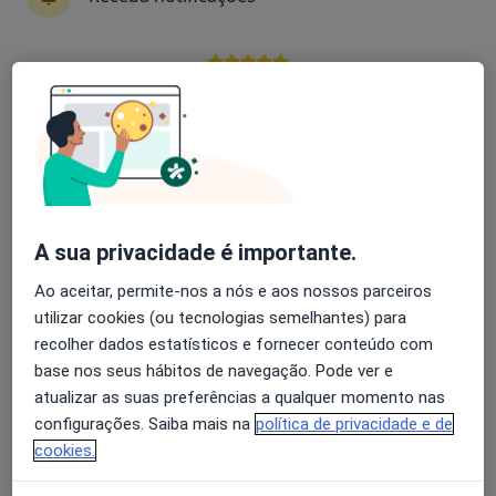
Especialistas - transtorno da personalidade
histriônica
Avaliação dos usuários: 4,6 na Play Store e 4,2 na
Apple
Lara Almeida
Psicólogo
Setúbal
A sua privacidade é importante.
Afonso Martins
Ao aceitar, permite-nos a nós e aos nossos parceiros
utilizar cookies (ou tecnologias semelhantes) para
Psicólogo
Loures
recolher dados estatísticos e fornecer conteúdo com
base nos seus hábitos de navegação. Pode ver e
atualizar as suas preferências a qualquer momento nas
Afonso Rocha
configurações. Saiba mais na
política de privacidade e de
cookies.
Psicólogo
Lisboa