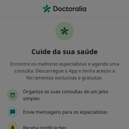
Men
O que procura?
Homepage
Doenças
Transtorno Da Personalidade Histriônica
Transtorno da personalidade
Cuide da sua saúde
histriônica - Informação,
Encontre os melhores especialistas e agende uma
especialistas, perguntas
consulta. Descarregue o App e tenha acesso a
frequentes
ferramentas exclusivas e gratuitas.
Organize as suas consultas de um jeito
simples
Informação
Envie mensagens para os especialistas
Receba notificações