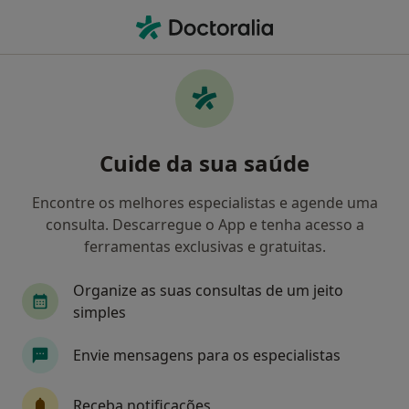
Men
O que procura?
Homepage
Doenças
Transtorno Ciclotímico
Transtorno ciclotímico -
Cuide da sua saúde
Informação, especialistas,
perguntas frequentes
Encontre os melhores especialistas e agende uma
consulta. Descarregue o App e tenha acesso a
ferramentas exclusivas e gratuitas.
Organize as suas consultas de um jeito
Informação
simples
Envie mensagens para os especialistas
Especialistas - transtorno ciclotímico
Receba notificações