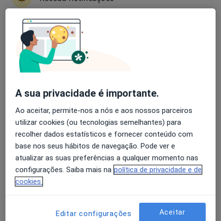
Ana Rita Almeida
Avaliação dos usuários: 4,6 na Play Store e 4,2 na
Psicólogo
Apple
Lisboa
Afonso Martins
A sua privacidade é importante.
Psicólogo
Ao aceitar, permite-nos a nós e aos nossos parceiros
Loures
utilizar cookies (ou tecnologias semelhantes) para
recolher dados estatísticos e fornecer conteúdo com
base nos seus hábitos de navegação. Pode ver e
Filipa Gonçalves
atualizar as suas preferências a qualquer momento nas
configurações. Saiba mais na
política de privacidade e de
Psicólogo
Porto
cookies.
Natália Souza
Aceitar
Editar configurações