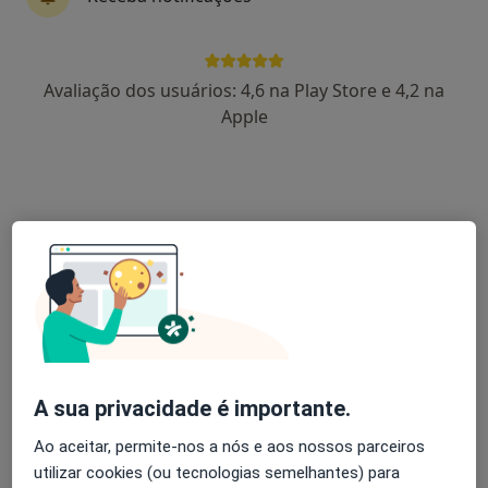
Lara Almeida
Avaliação dos usuários: 4,6 na Play Store e 4,2 na
Psicólogo
Apple
Setúbal
Cláudia Berenguer
Psicólogo
Funchal
André Nogueira
Psicólogo
Leiria
A sua privacidade é importante.
Ao aceitar, permite-nos a nós e aos nossos parceiros
Conceição Costa
utilizar cookies (ou tecnologias semelhantes) para