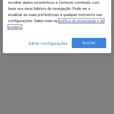
recolher dados estatísticos e fornecer conteúdo com
Psicólogo
base nos seus hábitos de navegação. Pode ver e
São João Da Madeira
atualizar as suas preferências a qualquer momento nas
configurações. Saiba mais na
política de privacidade e de
Adoindo Pimentel
cookies.
Psiquiatra
Aceitar
Editar configurações
Adrián Gramary Cancelas
Psiquiatra
Fânzeres
Perguntas sobre Bulimia nervosa
Os nossos peritos responderam a 2 perguntas