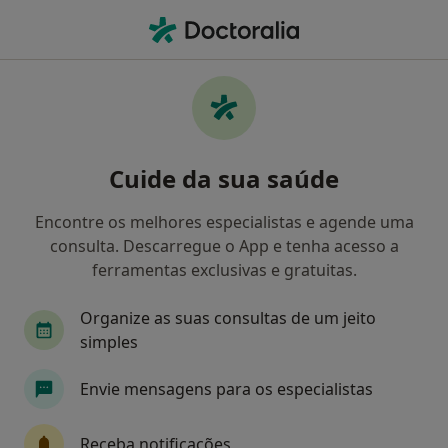
Men
O que procura?
Homepage
Doenças
Bulimia Nervosa
Bulimia nervosa - Informação,
Cuide da sua saúde
especialistas, perguntas
frequentes
Encontre os melhores especialistas e agende uma
consulta. Descarregue o App e tenha acesso a
ferramentas exclusivas e gratuitas.
Organize as suas consultas de um jeito
Informação
Perguntas & Respostas
simples
Envie mensagens para os especialistas
Especialistas - bulimia nervosa
Receba notificações