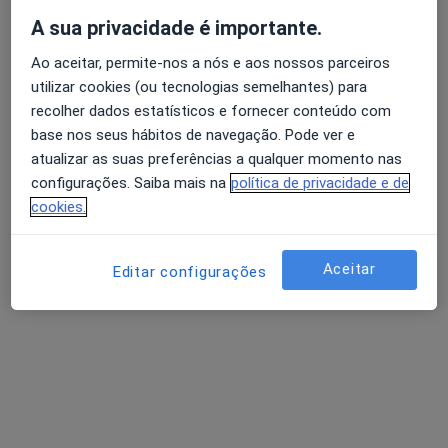
A sua privacidade é importante.
Daniela Balbina
Ao aceitar, permite-nos a nós e aos nossos parceiros
Psicólogo
utilizar cookies (ou tecnologias semelhantes) para
Faro
recolher dados estatísticos e fornecer conteúdo com
base nos seus hábitos de navegação. Pode ver e
Ana Paula Barreiros
atualizar as suas preferências a qualquer momento nas
configurações. Saiba mais na
política de privacidade e de
Psicólogo
cookies.
Lisboa
Aceitar
Editar configurações
Adoindo Pimentel
Psiquiatra