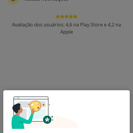
compulsivo
Avaliação dos usuários: 4,6 na Play Store e 4,2 na
Ana Mafalda Almeida Bruno
Apple
Psicólogo
Lisboa
Ana Margarida Janela
Psicólogo
Guarda
Helena Azevedo
Psicólogo
Espinho