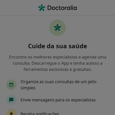
Men
O que procura?
Homepage
Doenças
Transtorno Obsessivo-Compulsivo
Transtorno obsessivo-
Cuide da sua saúde
compulsivo - Informação,
especialistas, perguntas
Encontre os melhores especialistas e agende uma
frequentes
consulta. Descarregue o App e tenha acesso a
ferramentas exclusivas e gratuitas.
Organize as suas consultas de um jeito
simples
Informação
Perguntas & Respostas
Envie mensagens para os especialistas
Especialistas - transtorno obsessivo-
Receba notificações