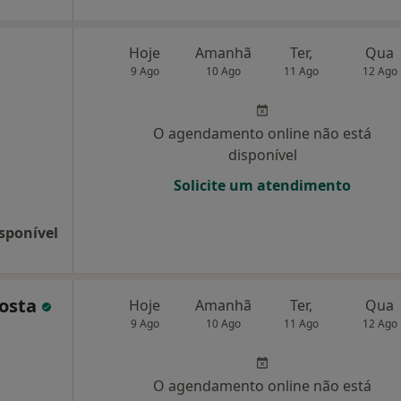
Hoje
Amanhã
Ter,
Qua
9 Ago
10 Ago
11 Ago
12 Ago
O agendamento online não está
disponível
Solicite um atendimento
sponível
Costa
Hoje
Amanhã
Ter,
Qua
9 Ago
10 Ago
11 Ago
12 Ago
O agendamento online não está