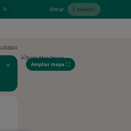
Entrar
É médico?
sultados
Ampliar mapa
Qui,
Sex,
Sáb,
13 Ago
14 Ago
15 Ago