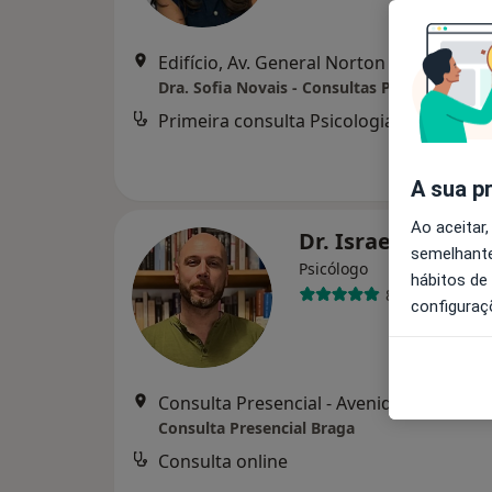
Edifício, Av. General Norton de Matos nº 
Dra. Sofia Novais - Consultas Psicologia Bra
Primeira consulta Psicologia
d
A sua p
Ao aceitar,
Dr. Israel Guima
semelhante
Psicólogo
hábitos de
87 opiniões
configuraç
Consulta Presencial - Avenida da Liberdade, 638
Consulta Presencial Braga
Consulta online