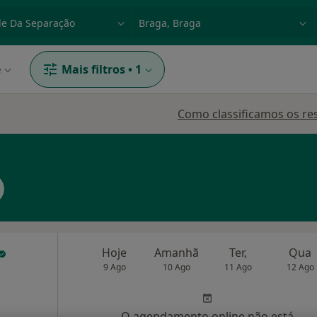
dade, doença ou nome
p. ex. Lisboa
e
Mais filtros
•
1
Como classificamos os re
Hoje
Amanhã
Ter,
Qua
9 Ago
10 Ago
11 Ago
12 Ago
O agendamento online não está