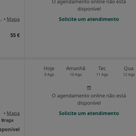
O agendamento online não está
disponível
rton de Matos 32, Braga
•
Mapa
Solicite um atendimento
55 €
Hoje
Amanhã
Ter,
Qua
9 Ago
10 Ago
11 Ago
12 Ago
O agendamento online não está
disponível
Braga
•
Mapa
Solicite um atendimento
e Braga
sponível