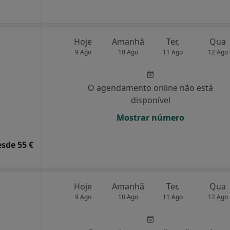
Hoje
Amanhã
Ter,
Qua
9 Ago
10 Ago
11 Ago
12 Ago
O agendamento online não está
disponível
Mostrar número
esde 55 €
Hoje
Amanhã
Ter,
Qua
9 Ago
10 Ago
11 Ago
12 Ago