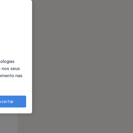
nologias
Qui,
Sex,
Sáb,
e nos seus
13 Ago
14 Ago
15 Ago
momento nas
Aceitar