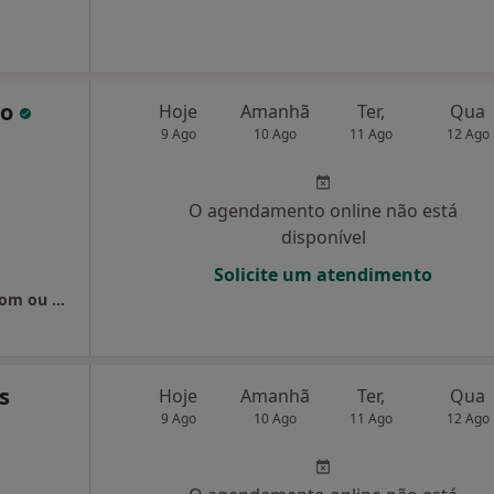
do
Hoje
Amanhã
Ter,
Qua
9 Ago
10 Ago
11 Ago
12 Ago
O agendamento online não está
disponível
Solicite um atendimento
Sessões online: Google Meet, WhatsApp, Zoom ou Teams
s
Hoje
Amanhã
Ter,
Qua
9 Ago
10 Ago
11 Ago
12 Ago