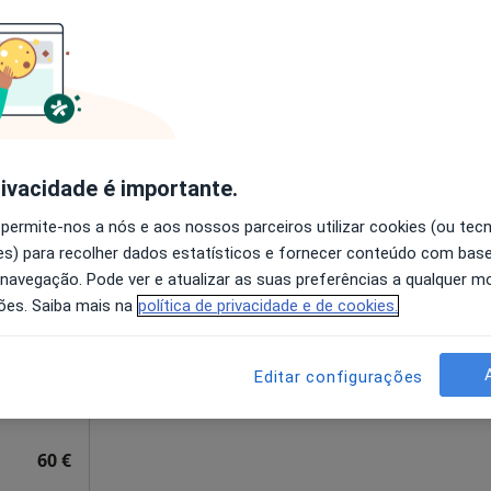
disponível
35, 3º Andar Loja 3, Braga
•
Mapa
Solicite um atendimento
ga
esde 50 €
rivacidade é importante.
 permite-nos a nós e aos nossos parceiros utilizar cookies (ou tec
rães
Hoje
Amanhã
Ter,
Qua
s) para recolher dados estatísticos e fornecer conteúdo com bas
9 Ago
10 Ago
11 Ago
12 Ago
 navegação. Pode ver e atualizar as suas preferências a qualquer 
ões. Saiba mais na
política de privacidade e de cookies.
O agendamento online não está
disponível
Editar configurações
 C.C. Gold Center 1º piso, loja 46, Braga
•
Mapa
Solicite um atendimento
60 €