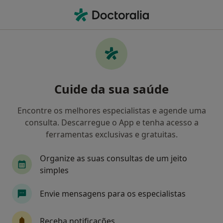
Men
Psicólogo • Matosinhos, Porto
Filters
Mapa
Psicólogos em Matosinhos
Cuide da sua saúde
Como classificamos os resultados
Encontre os melhores especialistas e agende uma
consulta. Descarregue o App e tenha acesso a
ferramentas exclusivas e gratuitas.
Organize as suas consultas de um jeito
simples
Envie mensagens para os especialistas
Premium Plus
Dr. Vera Faria
Receba notificações