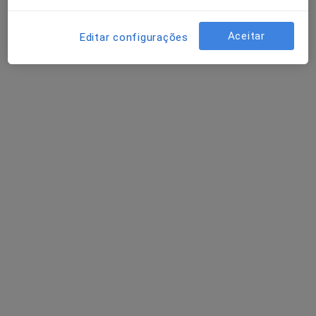
Dra. Rossana Ferreira
Aceitar
Editar configurações
Psicólogo
131 opiniões
Rua Alfredo Cunha, 342, Sala 10,
•
Mapa
Family Clinic
Consulta online
desde 50 €
Esse especialista não oferece agendamento online para esse endereço.
Solicite um atendimento