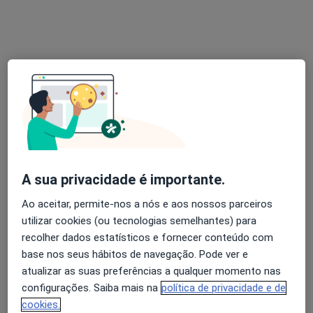
Dra. Sara Paiva
Psicólogo
91 opiniões
Matosinhos
•
Mapa
Consultório de Psicologia Online - Matosinhos
Consulta online
desde 55 €
Esse especialista não oferece agendamento online para esse endereço.
Solicite um atendimento
A sua privacidade é importante.
Ao aceitar, permite-nos a nós e aos nossos parceiros
utilizar cookies (ou tecnologias semelhantes) para
recolher dados estatísticos e fornecer conteúdo com
base nos seus hábitos de navegação. Pode ver e
atualizar as suas preferências a qualquer momento nas
configurações. Saiba mais na
política de privacidade e de
cookies.