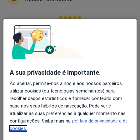
Especialistas - transtornos cognitivos
Avaliação dos usuários: 4,6 na Play Store e 4,2 na
Apple
Rita Andrade
Psicólogo
Ponta Delgada
A sua privacidade é importante.
Ao aceitar, permite-nos a nós e aos nossos parceiros
Tina Barbas
utilizar cookies (ou tecnologias semelhantes) para
recolher dados estatísticos e fornecer conteúdo com
Terapeuta alternativo
Santarém
base nos seus hábitos de navegação. Pode ver e
atualizar as suas preferências a qualquer momento nas
configurações. Saiba mais na
política de privacidade e de
Ana Paula Barreiros
cookies.
Psicólogo