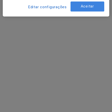
Lisboa
Aceitar
Editar configurações
Ana Barros
Psicólogo
Santa Maria da Feira
Adoindo Pimentel
Psiquiatra
Adrián Gramary Cancelas
Psiquiatra
Fânzeres