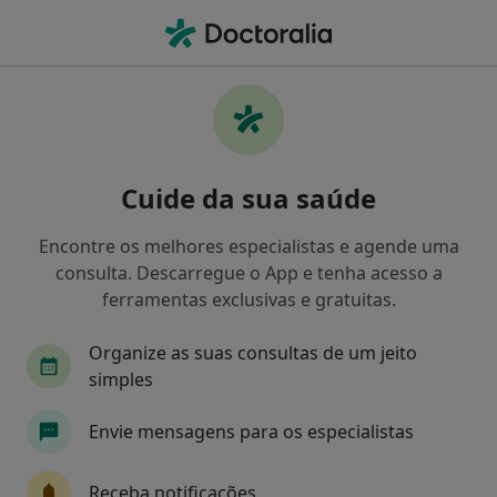
Men
O que procura?
Homepage
Doenças
Transtornos Cognitivos
Transtornos cognitivos -
Cuide da sua saúde
Informação, especialistas,
perguntas frequentes
Encontre os melhores especialistas e agende uma
consulta. Descarregue o App e tenha acesso a
Nomes alternativos: Transtornos cognitivos da
ferramentas exclusivas e gratuitas.
memória, percepção e resolução de problemas
(Delirium, Demência, Transtorno Amnéstico e
Organize as suas consultas de um jeito
outros).
simples
Envie mensagens para os especialistas
Informação
Receba notificações