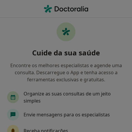
Men
O que procura?
Homepage
Doenças
Transtornos Puerperais
Transtornos puerperais -
Cuide da sua saúde
Informação, especialistas,
perguntas frequentes
Encontre os melhores especialistas e agende uma
consulta. Descarregue o App e tenha acesso a
ferramentas exclusivas e gratuitas.
Organize as suas consultas de um jeito
Informação
simples
Envie mensagens para os especialistas
Especialistas - transtornos puerperais
Receba notificações