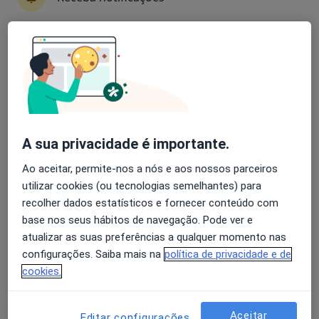
Mariana Matos Rodrigues
Avaliação dos usuários: 4,6 na Play Store e 4,2 na
Psicólogo
Apple
Aveiro
Larissa Bridi
A sua privacidade é importante.
Psicólogo
Porto
Ao aceitar, permite-nos a nós e aos nossos parceiros
utilizar cookies (ou tecnologias semelhantes) para
recolher dados estatísticos e fornecer conteúdo com
Vania Giopp
base nos seus hábitos de navegação. Pode ver e
atualizar as suas preferências a qualquer momento nas
Psicólogo
configurações. Saiba mais na
política de privacidade e de
Cascais
cookies.
Raquel Soares de Oliveira
Aceitar
Editar configurações