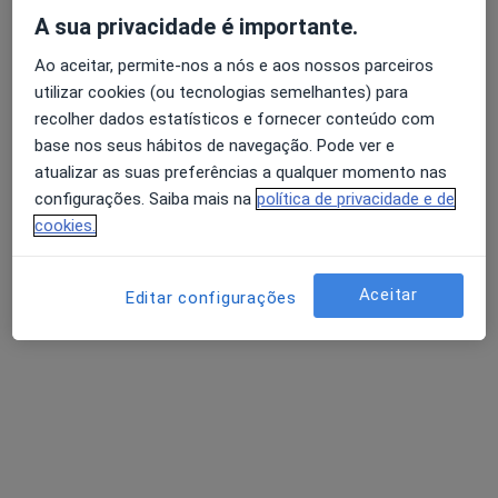
A sua privacidade é importante.
Psicólogo
Lisboa
Ao aceitar, permite-nos a nós e aos nossos parceiros
utilizar cookies (ou tecnologias semelhantes) para
Ingride Alvaredo
recolher dados estatísticos e fornecer conteúdo com
base nos seus hábitos de navegação. Pode ver e
Psicólogo
atualizar as suas preferências a qualquer momento nas
Lisboa
configurações. Saiba mais na
política de privacidade e de
cookies.
Adoindo Pimentel
Aceitar
Editar configurações
Psiquiatra
Perguntas sobre Transtornos da ansiedade
Os nossos peritos responderam a 180 perguntas