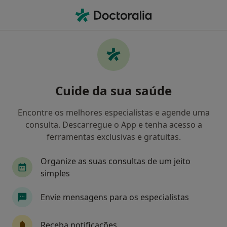
Men
O que procura?
Homepage
Doenças
Transtornos Da Ansiedade
Transtornos da ansiedade -
Cuide da sua saúde
Informação, especialistas,
perguntas frequentes
Encontre os melhores especialistas e agende uma
consulta. Descarregue o App e tenha acesso a
ferramentas exclusivas e gratuitas.
Organize as suas consultas de um jeito
Informação
Perguntas & Respostas
simples
Envie mensagens para os especialistas
Especialistas - transtornos da ansiedade
Receba notificações