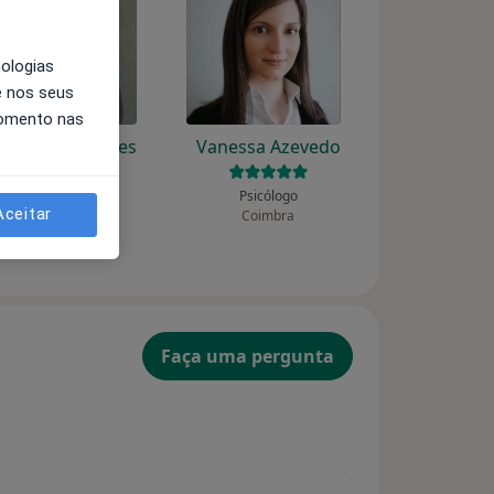
nologias
e nos seus
momento nas
osé Luis Antunes
Vanessa Azevedo
dos Santos
Psicólogo
Aceitar
Coimbra
Psicólogo
Coimbra
Faça uma pergunta