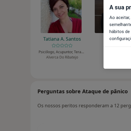
A sua p
Ao aceitar,
semelhante
hábitos de
Tatiana A. Santos
Ana Afonso
configuraç
Guerreiro
Psicólogo, Acupuntor, Terapeuta alternativo
Alverca Do Ribatejo
Psicólogo
Faro
Perguntas sobre Ataque de pânico
Os nossos peritos responderam a 12 perg