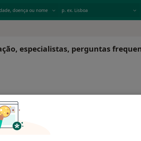
dade, doença ou nome
p. ex. Lisboa
ção, especialistas, perguntas freque