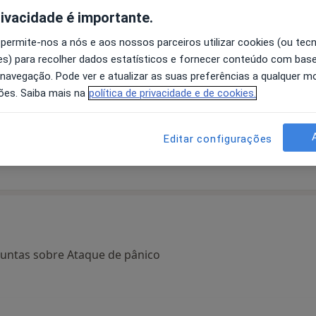
rivacidade é importante.
 permite-nos a nós e aos nossos parceiros utilizar cookies (ou tec
s) para recolher dados estatísticos e fornecer conteúdo com bas
 navegação. Pode ver e atualizar as suas preferências a qualquer 
Alexandre Almeida
Vera Almeida
J
ões. Saiba mais na
política de privacidade e de cookies.
Psicólogo
Psicólogo
Ermesinde
Porto
Editar configurações
untas sobre Ataque de pânico