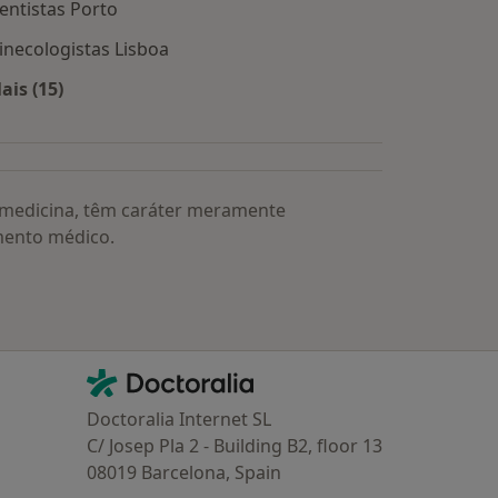
entistas Porto
inecologistas Lisboa
ais (15)
Mais na categoria: Os médicos mais procurados
a medicina, têm caráter meramente
mento médico.
Contacto
Doctoralia - Homepage
Doctoralia Internet SL
C/ Josep Pla 2 - Building B2, floor 13
08019 Barcelona, Spain