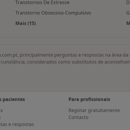
Transtornos De Estresse
D
Transtorno Obsessivo-Compulsivo
G
Mais (15)
M
 por cidade
Mais na categoria: Doenças relacionadas
a.com.pt, principalmente perguntas e respostas na área d
rcunstância, considerados como substitutos de aconselha
s pacientes
Para profissionais
os
Registar gratuitamente
s
Contacto
tas e respostas