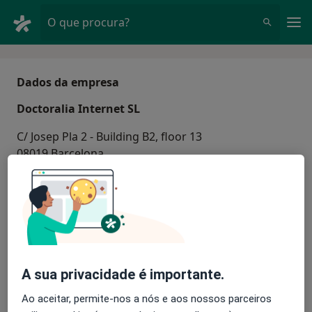
Men
O que procura?
Dados da empresa
Doctoralia Internet SL
C/ Josep Pla 2 - Building B2, floor 13
08019 Barcelona
Spain
Perguntas frequentes »
Contacto
A sua privacidade é importante.
Ao aceitar, permite-nos a nós e aos nossos parceiros