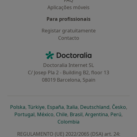
FAQ
Aplicações móveis
Para profissionais
Registar gratuitamente
Contacto
Contacto
Doctoralia - Homepage
Doctoralia Internet SL
C/ Josep Pla 2 - Building B2, floor 13
08019 Barcelona, Spain
abre num novo separador
abre num novo separador
abre num novo separador
abre num novo separado
abre num n
abre
Polska
,
Türkiye
,
España
,
Italia
,
Deutschland
,
Česko
,
abre num novo separador
abre num novo separador
abre num novo separador
abre num novo separa
abre num no
abre n
Portugal
,
México
,
Chile
,
Brasil
,
Argentina
,
Perú
,
abre num novo separad
Colombia
REGULAMENTO (UE) 2022/2065 (DSA) art. 24: