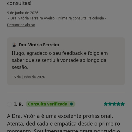
consultas!
9 de junho de 2026
•
Dra. Vitória Ferreira Aveiro
•
Primeira consulta Psicologia
•
na opinião do utilizador Hugo Cruz
Denunciar abuso
Dra. Vitória Ferreira
Hugo, agradeço o seu feedback e folgo em
saber que se sentiu à vontade ao longo da
sessão.
15 de junho de 2026
I. R.
Consulta verificada
I
A Dra. Vitória é uma excelente profissional.
Atenta, dedicada e empática desde o primeiro
momento. Sou imensamente grata por tudo o