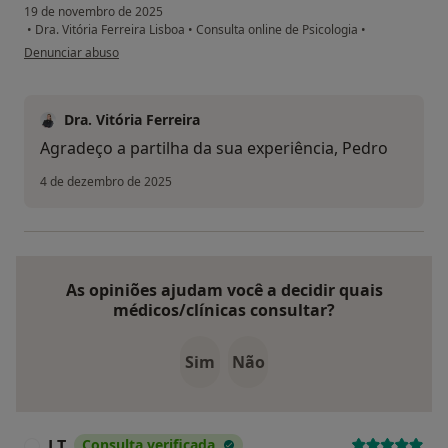
19 de novembro de 2025
•
Dra. Vitória Ferreira Lisboa
•
Consulta online de Psicologia
•
na opinião do utilizador Pedro Oliveira
Denunciar abuso
Dra. Vitória Ferreira
Agradeço a partilha da sua experiência, Pedro
4 de dezembro de 2025
As opiniões ajudam você a decidir quais
médicos/clínicas consultar?
Sim
Não
J T
Consulta verificada
J