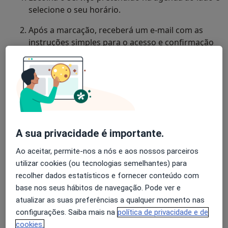
selecione o seu horário.
Após a marcação, receberá um e-mail com as
instruções simples para o acesso e confirmação
da sua vaga.
Para
consultas ao domicílio
, por favor envie
uma mensagem privada antes de agendar para
confirmarmos a disponibilidade geográfica.
Marque já o seu horário na agenda ao lado.
Após a
marcação, receberá as instruções de acesso por e-
mail.
A sua privacidade é importante.
Dúvidas? Escreva-me através do botão "Enviar
Ao aceitar, permite-nos a nós e aos nossos parceiros
mensagem"
utilizar cookies (ou tecnologias semelhantes) para
recolher dados estatísticos e fornecer conteúdo com
Sobre mim
mais
base nos seus hábitos de navegação. Pode ver e
atualizar as suas preferências a qualquer momento nas
Principais doenças tratadas
configurações. Saiba mais na
política de privacidade e de
Transtornos Da Ansiedade
Agorafobia
cookies.