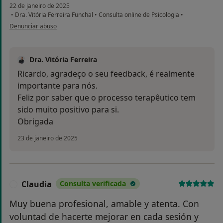
22 de janeiro de 2025
•
Dra. Vitória Ferreira Funchal
•
Consulta online de Psicologia
•
na opinião do utilizador Ricardo Gonçalves
Denunciar abuso
Dra. Vitória Ferreira
Ricardo, agradeço o seu feedback, é realmente
importante para nós.
Feliz por saber que o processo terapêutico tem
sido muito positivo para si.
Obrigada
23 de janeiro de 2025
Claudia
Consulta verificada
C
Muy buena profesional, amable y atenta. Con
voluntad de hacerte mejorar en cada sesión y