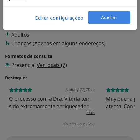
Transtornos do Humor
Ataque de pânico
a11y_sr_more_diseases
Transtornos De Estresse
+34
Aceitar
Editar configurações
Pacientes que trato
Adultos
Crianças (Apenas em alguns endereços)
Formatos de consulta
Presencial
Ver locais (7)
Destaques
January 22, 2025
O processo com a Dra. Vitória tem
Muy buena pro
sido extremamente enriquecedor.
atenta. Con v
mais
Senti-me sempre acolhido, validado
mejorar en ca
e principalmente ouvido. A forma
animándote a 
Ricardo Gonçalves
como aborda cada sessão, cada
Cuando comenc
detalhe e pergunta permitem-me
podía salir de