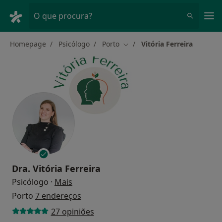
Men
O que procura?
Homepage
Psicólogo
Porto
Vitória Ferreira
Mudar de cidade
Dra.
Vitória Ferreira
sobre as especializações
Psicólogo
·
Mais
Porto
7 endereços
27 opiniões