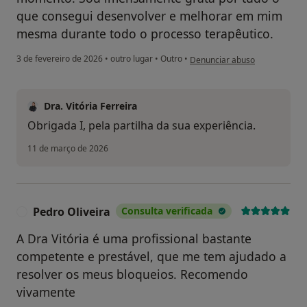
que consegui desenvolver e melhorar em mim
mesma durante todo o processo terapêutico.
na opinião do utilizador I. R.
3 de fevereiro de 2026
•
outro lugar
•
Outro
•
Denunciar abuso
Dra. Vitória Ferreira
Obrigada I, pela partilha da sua experiência.
11 de março de 2026
Pedro Oliveira
Consulta verificada
P
A Dra Vitória é uma profissional bastante
competente e prestável, que me tem ajudado a
resolver os meus bloqueios. Recomendo
vivamente