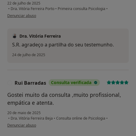
22 de julho de 2025
•
Dra. Vitória Ferreira Porto
•
Primeira consulta Psicologia
•
na opinião do utilizador S. R.
Denunciar abuso
Dra. Vitória Ferreira
S.R. agradeço a partilha do seu testemunho.
24 de julho de 2025
Rui Barradas
Consulta verificada
R
Gostei muito da consulta ,muito profissional,
empática e atenta.
20 de maio de 2025
•
Dra. Vitória Ferreira Beja
•
Consulta online de Psicologia
•
na opinião do utilizador Rui Barradas
Denunciar abuso