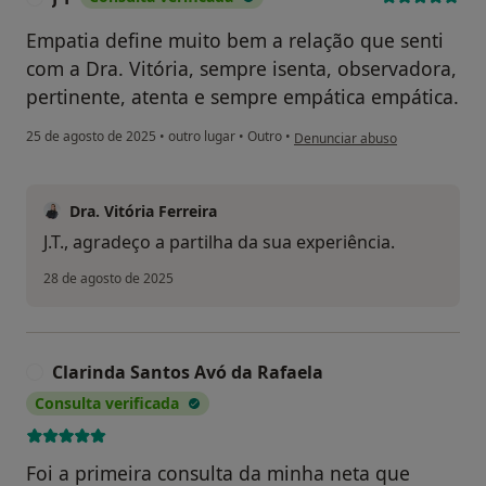
Empatia define muito bem a relação que senti
com a Dra. Vitória, sempre isenta, observadora,
pertinente, atenta e sempre empática empática.
na opinião do utilizador J T
25 de agosto de 2025
•
outro lugar
•
Outro
•
Denunciar abuso
Dra. Vitória Ferreira
J.T., agradeço a partilha da sua experiência.
28 de agosto de 2025
Clarinda Santos Avó da Rafaela
C
Consulta verificada
Foi a primeira consulta da minha neta que