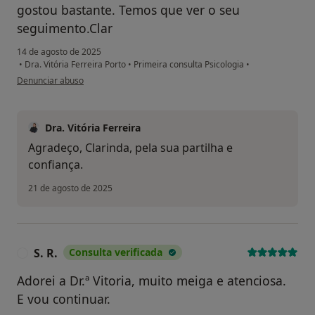
gostou bastante. Temos que ver o seu
seguimento.Clar
14 de agosto de 2025
•
Dra. Vitória Ferreira Porto
•
Primeira consulta Psicologia
•
na opinião do utilizador Clarinda Santos Avó da Rafaela
Denunciar abuso
Dra. Vitória Ferreira
Agradeço, Clarinda, pela sua partilha e
confiança.
21 de agosto de 2025
S. R.
Consulta verificada
S
Adorei a Dr.ª Vitoria, muito meiga e atenciosa.
E vou continuar.