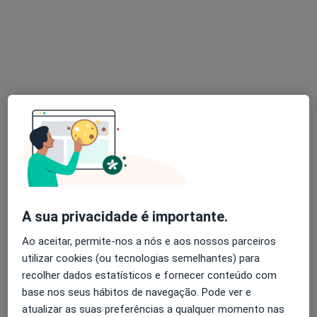
Dra. Sara Paiva
Psicólogo
91 opiniões
Beja
•
Mapa
Consultório de Psicologia Online - Beja
Primeira consulta Psicologia
60 €
Esse especialista não oferece agendamento online para esse endereço.
Solicite um atendimento
A sua privacidade é importante.
Ao aceitar, permite-nos a nós e aos nossos parceiros
utilizar cookies (ou tecnologias semelhantes) para
recolher dados estatísticos e fornecer conteúdo com
base nos seus hábitos de navegação. Pode ver e
atualizar as suas preferências a qualquer momento nas