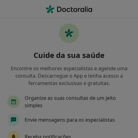
Men
Primeira Consulta Psicologia • Beja, Beja
Filters
• 1
Mapa
Primeira consulta Psicologia, Beja
Cuide da sua saúde
Como classificamos os resultados
Encontre os melhores especialistas e agende uma
consulta. Descarregue o App e tenha acesso a
Qual é a especialização que procura?
ferramentas exclusivas e gratuitas.
Psicólogo
Organize as suas consultas de um jeito
simples
Envie mensagens para os especialistas
Receba notificações