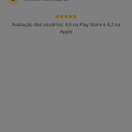
Dra. Vitória Ferreira
Avaliação dos usuários: 4,6 na Play Store e 4,2 na
Psicólogo
Apple
27 opiniões
Consulta de Psicologia online, Beja
•
Mapa
Dra. Vitória Ferreira Beja
Primeira consulta Psicologia
desde 55 €
Esse especialista não oferece agendamento online para esse endereço.
Solicite um atendimento