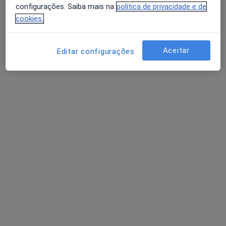
configurações. Saiba mais na
política de privacidade e de
cookies.
Dra. Cathy Lourenço
Psicólogo
Aceitar
Editar configurações
8 opiniões
Beja
•
Mapa
Consulta Online
Primeira consulta Psicologia
60 €
Esse especialista não oferece agendamento online para esse endereço.
Solicite um atendimento