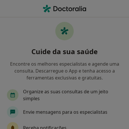
Men
Psicólogo • Faro, Faro
Filters
Mapa
Psicólogos em Faro
Cuide da sua saúde
Como classificamos os resultados
Encontre os melhores especialistas e agende uma
consulta. Descarregue o App e tenha acesso a
ferramentas exclusivas e gratuitas.
Organize as suas consultas de um jeito
simples
Envie mensagens para os especialistas
Dra. Vitória Ferreira
Psicólogo
Receba notificações