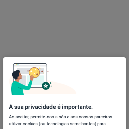
Psicologia, Hipnose e Coaching, Faro
•
Mapa
Consultas de Psicologia Online, Faro
Consulta online
desde 60 €
Esse especialista não oferece agendamento online para esse endereço.
Solicite um atendimento
A sua privacidade é importante.
Dra. Liliana Cruz
Ao aceitar, permite-nos a nós e aos nossos parceiros
Psicólogo
utilizar cookies (ou tecnologias semelhantes) para
18 opiniões