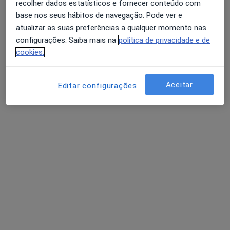
recolher dados estatísticos e fornecer conteúdo com
Av. da República 1994, Portimão
•
Mapa
base nos seus hábitos de navegação. Pode ver e
Consultório de Psicologia - Presencial e Online - Portimão
atualizar as suas preferências a qualquer momento nas
Consulta online de Psicologia
50 €
configurações. Saiba mais na
política de privacidade e de
cookies.
Esse especialista não oferece agendamento online para esse endereço.
Solicite um atendimento
Aceitar
Editar configurações
Dra. Cathy Lourenço
Psicólogo
8 opiniões