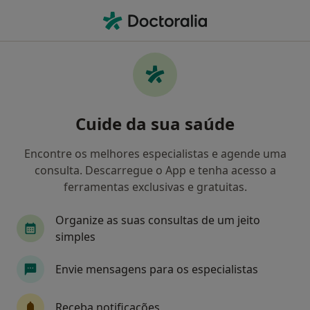
Men
Psicólogo • Beja, Beja
Filters
Mapa
Psicólogos em Beja
Cuide da sua saúde
Como classificamos os resultados
Encontre os melhores especialistas e agende uma
consulta. Descarregue o App e tenha acesso a
ferramentas exclusivas e gratuitas.
Organize as suas consultas de um jeito
simples
Envie mensagens para os especialistas
Dra. Vitória Ferreira
Psicólogo
Receba notificações