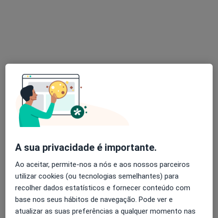
Beja
•
Mapa
Consulta Online
Consulta online
60 €
Esse especialista não oferece agendamento online para esse endereço.
Solicite um atendimento
A sua privacidade é importante.
Ao aceitar, permite-nos a nós e aos nossos parceiros
utilizar cookies (ou tecnologias semelhantes) para
Dra. Mariana Correia
recolher dados estatísticos e fornecer conteúdo com
Psicólogo
base nos seus hábitos de navegação. Pode ver e
10 opiniões
atualizar as suas preferências a qualquer momento nas