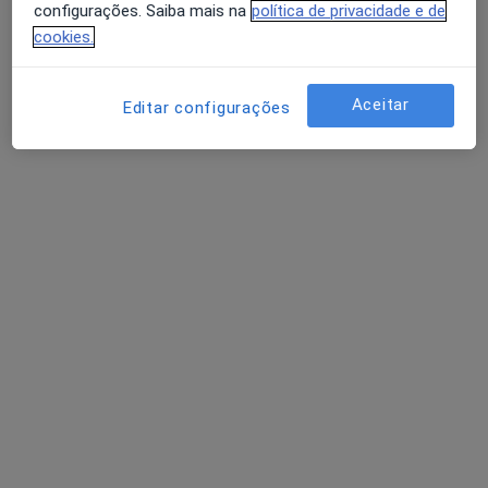
configurações. Saiba mais na
política de privacidade e de
Beja
•
Mapa
cookies.
Consultório de Psicologia Online - Mariana Correia - Beja
Primeira consulta Psicologia
desde 45 €
Aceitar
Editar configurações
Esse especialista não oferece agendamento online para esse endereço.
Solicite um atendimento
Dra. Ana Cláudia Fernandes
Psicólogo
15 opiniões