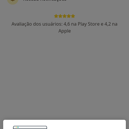
Rua de Júlio Dinis, 728 - Parque Itália - Sala 624, 6º andar - Boavista, Porto
•
Mapa
Sophos Psicologia
Primeira consulta Psicologia
55 €
Avaliação dos usuários: 4,6 na Play Store e 4,2 na
Esse especialista não oferece agendamento online para esse endereço.
Apple
Solicite um atendimento
Dra. Joana Cordeiro Dias
Psicólogo
25 opiniões