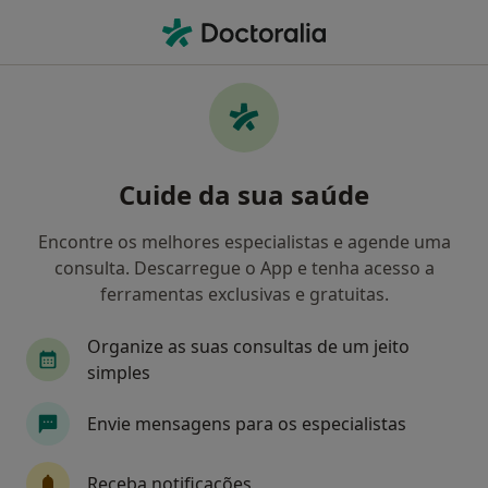
Men
Psicólogo • Porto, Porto
Filters
• 1
Mapa
Psicólogos recomendados de ACP em Porto
Cuide da sua saúde
Como classificamos os resultados
Encontre os melhores especialistas e agende uma
consulta. Descarregue o App e tenha acesso a
ferramentas exclusivas e gratuitas.
Organize as suas consultas de um jeito
simples
Envie mensagens para os especialistas
Prof. Doutora Edijane Costa
Psicólogo
Receba notificações