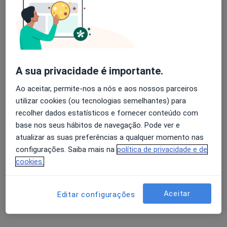
Rua da Varziela, 527, Rio Tinto
•
Mapa
Joana Cordeiro Dias - Psicologia Clínica e da Saúde, Psicoterapia & Mindfulness
Esse especialista não oferece agendamento online para esse endereço.
Solicite um atendimento
A sua privacidade é importante.
Ao aceitar, permite-nos a nós e aos nossos parceiros
utilizar cookies (ou tecnologias semelhantes) para
recolher dados estatísticos e fornecer conteúdo com
base nos seus hábitos de navegação. Pode ver e
atualizar as suas preferências a qualquer momento nas
configurações. Saiba mais na
política de privacidade e de
cookies.
Dra. Vânia Santos
Psicólogo
Aceitar
Editar configurações
Praceta Pedro Escobar, Vila Nova de Gaia
•
Mapa
CliGaia - Clínica de Desenvolvimento Humano
Primeira consulta Psicologia
40 €