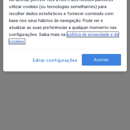
utilizar cookies (ou tecnologias semelhantes) para
recolher dados estatísticos e fornecer conteúdo com
Dra. Sara Paiva
base nos seus hábitos de navegação. Pode ver e
atualizar as suas preferências a qualquer momento nas
Psicólogo
configurações. Saiba mais na
política de privacidade e de
91 opiniões
cookies.
Faro
•
Mapa
Consultório de Psicologia Online - Faro
Aceitar
Editar configurações
Consulta online Terapia de Casal
desde 55 €
Esse especialista não oferece agendamento online para esse endereço.
Solicite um atendimento