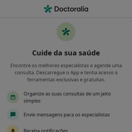
Men
Consulta Online Terapia De Casal • Faro, Faro
Filters
• 1
Mapa
Consulta online Terapia de Casal, Faro
Cuide da sua saúde
Como classificamos os resultados
Encontre os melhores especialistas e agende uma
consulta. Descarregue o App e tenha acesso a
Qual é a especialização que procura?
ferramentas exclusivas e gratuitas.
Psicólogo
Organize as suas consultas de um jeito
simples
Envie mensagens para os especialistas
Receba notificações