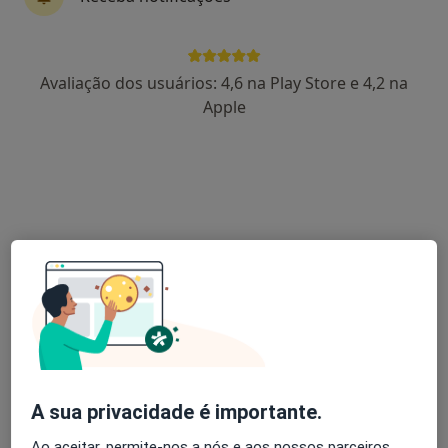
Dra. Vitória Ferreira
Avaliação dos usuários: 4,6 na Play Store e 4,2 na
Psicólogo
Apple
27 opiniões
Consulta de Psicologia online, Faro
•
Mapa
Dra. Vitória Ferreira Faro
Consulta online Terapia de Casal
desde 80 €
Esse especialista não oferece agendamento online para esse endereço.
Solicite um atendimento
A sua privacidade é importante.
Ao aceitar, permite-nos a nós e aos nossos parceiros