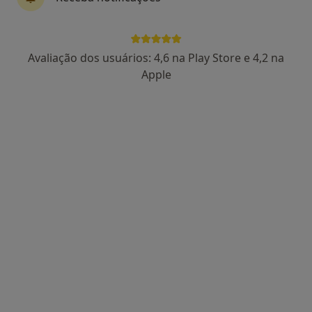
Dra. Sara Paiva
Avaliação dos usuários: 4,6 na Play Store e 4,2 na
Psicólogo
Apple
91 opiniões
Porto
•
Mapa
Consultório de Psicologia Online - Porto
Consulta online
desde 55 €
Esse especialista não oferece agendamento online para esse endereço.
Solicite um atendimento