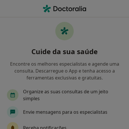
Men
Transtornos De Adaptação • Porto, Porto
Filters
• 1
Mapa
Transtornos de Adaptação, Porto
Cuide da sua saúde
Como classificamos os resultados
Encontre os melhores especialistas e agende uma
consulta. Descarregue o App e tenha acesso a
Qual é a especialização que procura?
ferramentas exclusivas e gratuitas.
Psicólogo
Cardiologista
Psiquiatra
T
Organize as suas consultas de um jeito
simples
Envie mensagens para os especialistas
Receba notificações