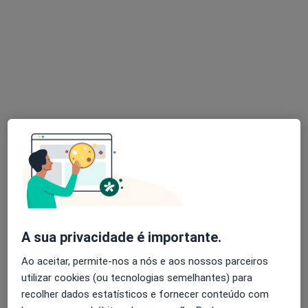
Luísa Moura
Psicólogo
3 opiniões
Autoestima, maternidade e expatriação
Mestre em Psicologia Clínica e da Saúde
Pacientes destacam a minha escuta e clareza
Rua de Sá da Bandeira 766, Porto
•
Mapa
LUMA Psicologia Clínica | Consultório – Porto
Consulta de Psicologia Clínica
60 €
Esse especialista não oferece agendamento online para esse endereço.
A sua privacidade é importante.
Solicite um atendimento
Ao aceitar, permite-nos a nós e aos nossos parceiros
utilizar cookies (ou tecnologias semelhantes) para
recolher dados estatísticos e fornecer conteúdo com