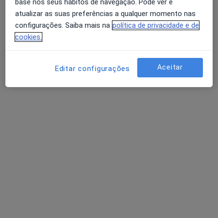
base nos seus hábitos de navegação. Pode ver e
atualizar as suas preferências a qualquer momento nas
configurações. Saiba mais na
política de privacidade e de
cookies.
Aceitar
Editar configurações
Dra. Elaine de Andrade
Psicólogo
Morada 1
Morada 2
Avenida de Rodrigues de Freitas 41 (1° Direito), Porto
•
Mapa
Catharsis - Clínica de Psicologia
Primeira consulta Psicologia
80 €
Esse especialista não oferece agendamento online para esse endereço.
Solicite um atendimento