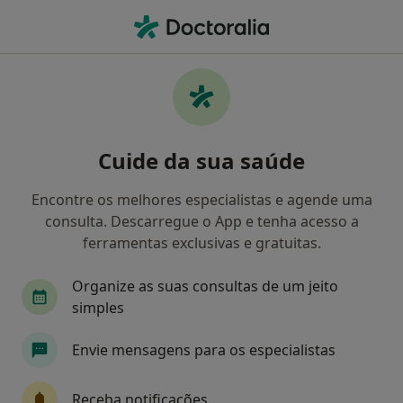
Men
Psicólogo • Santa Maria da Feira, Aveiro
Filters
Mapa
Psicólogos em Santa Maria da Feira
Cuide da sua saúde
Como classificamos os resultados
Encontre os melhores especialistas e agende uma
consulta. Descarregue o App e tenha acesso a
ferramentas exclusivas e gratuitas.
Organize as suas consultas de um jeito
simples
Envie mensagens para os especialistas
Dra. Liliana Cruz
Psicólogo
Receba notificações