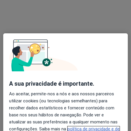
Dra. Filipa Catarina de Almeida Coelho
Psicólogo
26 opiniões
Morada 1
Morada 2
Rua das Caniças, São João de Ver
•
Mapa
Clínica privada Bom SPOT
Consulta online
75 €
Esse especialista não oferece agendamento online para esse endereço.
A sua privacidade é importante.
Solicite um atendimento
Ao aceitar, permite-nos a nós e aos nossos parceiros
utilizar cookies (ou tecnologias semelhantes) para
recolher dados estatísticos e fornecer conteúdo com
base nos seus hábitos de navegação. Pode ver e
atualizar as suas preferências a qualquer momento nas
configurações. Saiba mais na
política de privacidade e de