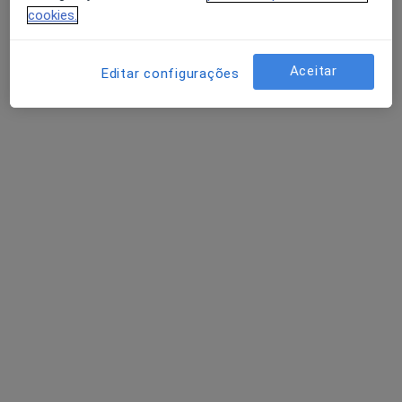
cookies.
Dra. Joana Roque
Aceitar
Editar configurações
Psicólogo
6 opiniões
Rua terras de santa maria 1758 Arrifana, Arrifana
•
Mapa
Joana Roque
Primeira consulta Psicologia
Serviço gratuito
Esse especialista não oferece agendamento online para esse endereço.
Solicite um atendimento