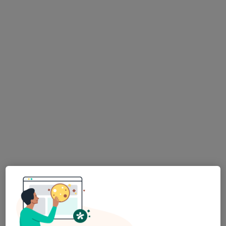
Dra. Sónia Cabral
Psicólogo
72 opiniões
Morada 1
Morada 2
Rua Júlio Dinis, nº728, 2º Andar, Sala 225, Porto
•
Mapa
Consultório privado
Primeira consulta Psicologia
90 €
Esse especialista não oferece agendamento online para esse endereço.
Solicite um atendimento