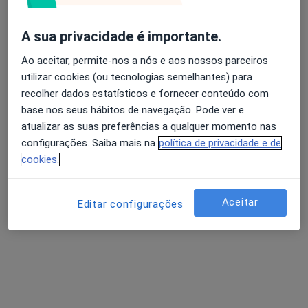
A sua privacidade é importante.
Ao aceitar, permite-nos a nós e aos nossos parceiros
utilizar cookies (ou tecnologias semelhantes) para
recolher dados estatísticos e fornecer conteúdo com
base nos seus hábitos de navegação. Pode ver e
atualizar as suas preferências a qualquer momento nas
Dr. Hélio Borges
configurações. Saiba mais na
política de privacidade e de
cookies.
Psicólogo
26 opiniões
Aceitar
Pc D. Filipa Lencastre 22, 2º andar - sala 28, Porto
•
Mapa
Editar configurações
Psicologia Directa
Primeira consulta Psicologia
55 €
Esse especialista não oferece agendamento online para esse endereço.
Solicite um atendimento