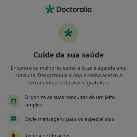
Men
Ansiedade Da Separação • Porto, Porto
Filters
• 1
Mapa
Ansiedade Da Separação, Porto
Cuide da sua saúde
Como classificamos os resultados
Encontre os melhores especialistas e agende uma
consulta. Descarregue o App e tenha acesso a
Qual é a especialização que procura?
ferramentas exclusivas e gratuitas.
Psicólogo
Terapeuta alternativo
Especial
Organize as suas consultas de um jeito
simples
Envie mensagens para os especialistas
Receba notificações