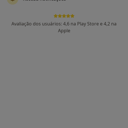
Dra. Vitória Ferreira
Avaliação dos usuários: 4,6 na Play Store e 4,2 na
Psicólogo
Apple
27 opiniões
Morada 1
Morada 2
Consulta de Psicologia online, Porto
•
Mapa
Dra. Vitória Ferreira Porto
Primeira consulta Psicologia
desde 55 €
Esse especialista não oferece agendamento online para esse endereço.
Solicite um atendimento